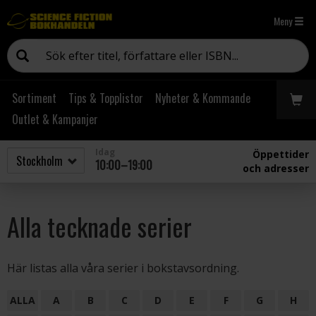
Meny
Sortiment
Tips & Topplistor
Nyheter & Kommande
Outlet & Kampanjer
Idag
Öppettider
10:00–19:00
och adresser
Alla tecknade serier
Här listas alla våra serier i bokstavsordning.
ALLA
A
B
C
D
E
F
G
H