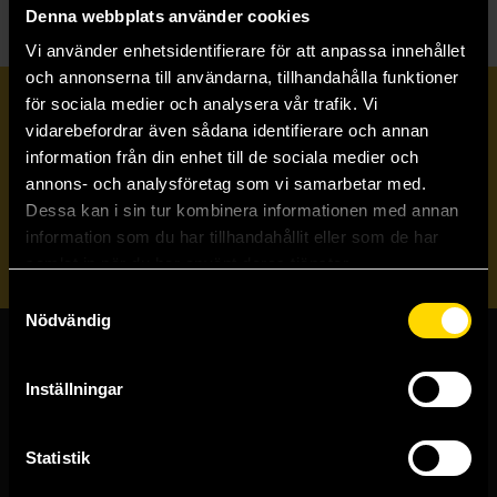
Denna webbplats använder cookies
Vi använder enhetsidentifierare för att anpassa innehållet
och annonserna till användarna, tillhandahålla funktioner
för sociala medier och analysera vår trafik. Vi
Prenumerera på vårt nyhetsbrev
vidarebefordrar även sådana identifierare och annan
information från din enhet till de sociala medier och
annons- och analysföretag som vi samarbetar med.
Veckobrevet
Dessa kan i sin tur kombinera informationen med annan
information som du har tillhandahållit eller som de har
Skicka
samlat in när du har använt deras tjänster.
Samtyckesval
Nödvändig
Butiker & kundtjänst
Inställningar
Stockholmsbutiken
Västerlånggatan 48
Statistik
111 29 Stockholm