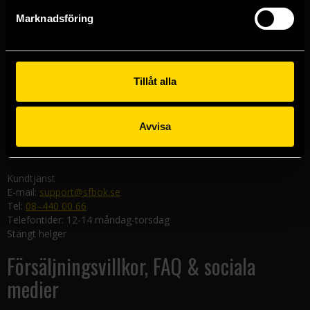
Göteborgsbutiken
Marknadsföring
Kungsgatan 19
411 19 Göteborg
Malmöbutiken
Södra Förstadsgatan 26
Tillåt alla
211 43 Malmö
Linköpingsbutiken
Avvisa
Nygatan 20
582 19 Linköping
Kundtjänst
E-mail:
support@sfbok.se
Tel:
08–440 00 66
Telefontider: 12-14 måndag-torsdag
Stängt helger
Försäljningsvillkor, FAQ & sociala
medier