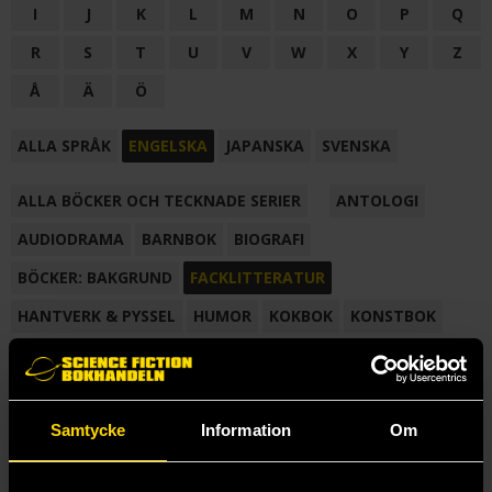
I
J
K
L
M
N
O
P
Q
R
S
T
U
V
W
X
Y
Z
Å
Ä
Ö
ALLA SPRÅK
ENGELSKA
JAPANSKA
SVENSKA
ALLA BÖCKER OCH TECKNADE SERIER
ANTOLOGI
AUDIODRAMA
BARNBOK
BIOGRAFI
BÖCKER: BAKGRUND
FACKLITTERATUR
HANTVERK & PYSSEL
HUMOR
KOKBOK
KONSTBOK
KORTROMAN
LÄROBOK
MAGASIN
NOVELL
NOVELLMAGASIN
NOVELLSAMLING
POESI
ROMAN
Samtycke
Information
Om
SAMLINGSVOLYM
TECKNA & MÅLA
TECKNAD SERIE