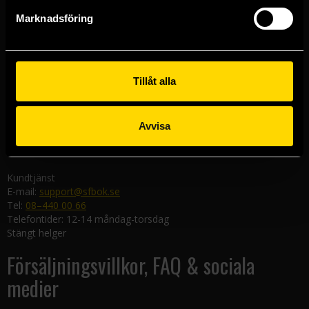
Göteborgsbutiken
Marknadsföring
Kungsgatan 19
411 19 Göteborg
Malmöbutiken
Södra Förstadsgatan 26
Tillåt alla
211 43 Malmö
Linköpingsbutiken
Avvisa
Nygatan 20
582 19 Linköping
Kundtjänst
E-mail:
support@sfbok.se
Tel:
08–440 00 66
Telefontider: 12-14 måndag-torsdag
Stängt helger
Försäljningsvillkor, FAQ & sociala
medier