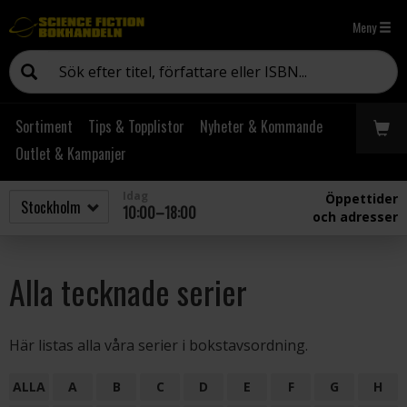
Meny
Sortiment
Tips & Topplistor
Nyheter & Kommande
Outlet & Kampanjer
Idag
Öppettider
10:00–18:00
och adresser
Alla tecknade serier
Här listas alla våra serier i bokstavsordning.
ALLA
A
B
C
D
E
F
G
H