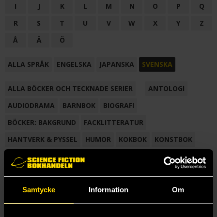
I
J
K
L
M
N
O
P
Q
R
S
T
U
V
W
X
Y
Z
Å
Ä
Ö
ALLA SPRÅK
ENGELSKA
JAPANSKA
SVENSKA
ALLA BÖCKER OCH TECKNADE SERIER
ANTOLOGI
AUDIODRAMA
BARNBOK
BIOGRAFI
BÖCKER: BAKGRUND
FACKLITTERATUR
HANTVERK & PYSSEL
HUMOR
KOKBOK
KONSTBOK
KORTROMAN
LÄROBOK
MAGASIN
NOVELL
NOVELLMAGASIN
NOVELLSAMLING
POESI
ROMAN
Samtycke
Information
Om
SAMLINGSVOLYM
TECKNA & MÅLA
TECKNAD SERIE