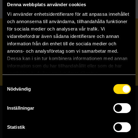
Denna webbplats använder cookies
Vi använder enhetsidentifierare för att anpassa innehållet
och annonserna till användarna, tillhandahålla funktioner
för sociala medier och analysera vår trafik. Vi
Prenumerera på vårt nyhetsbrev
vidarebefordrar även sådana identifierare och annan
information från din enhet till de sociala medier och
annons- och analysföretag som vi samarbetar med.
Veckobrevet
Dessa kan i sin tur kombinera informationen med annan
information som du har tillhandahållit eller som de har
Skicka
samlat in när du har använt deras tjänster.
Samtyckesval
Nödvändig
Butiker & kundtjänst
Inställningar
Stockholmsbutiken
Västerlånggatan 48
Statistik
111 29 Stockholm