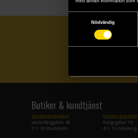
med annan information som du 
Samtyckesval
Nödvändig
Butiker & kundtjänst
Stockholmsbutiken
Göteborgsbutike
Västerlånggatan 48
Kungsgatan 19
111 29 Stockholm
411 19 Göteborg