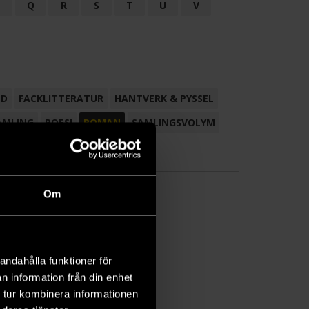
P
Q
R
S
T
U
V
ND
FACKLITTERATUR
HANTVERK & PYSSEL
AMLING
POESI
ROMAN
SAMLINGSVOLYM
Om
andahålla funktioner för
n information från din enhet
 tur kombinera informationen