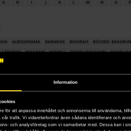
G
H
I
J
K
L
M
N
O
OGI
AUDIODRAMA
BARNBOK
BIOGRAFI
BÖCKER: BAKGRU
LÄROBOK
MAGASIN
NOVELL
NOVELLMAGASIN
NOVELLS
Information
cookies
e för att anpassa innehållet och annonserna till användarna, tillh
vår trafik. Vi vidarebefordrar även sådana identifierare och anna
nnons- och analysföretag som vi samarbetar med. Dessa kan i sin