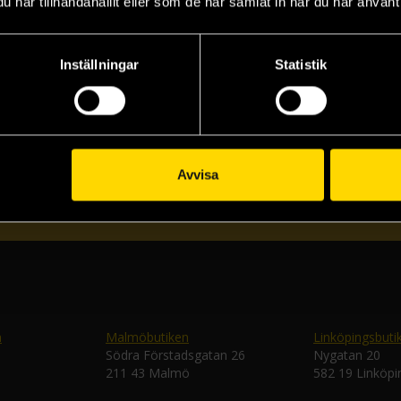
har tillhandahållit eller som de har samlat in när du har använt 
Inställningar
Statistik
Prenumerera på vårt nyhetsbrev
Veckobrevet
Avvisa
Skic
n
Malmöbutiken
Linköpingsbuti
Södra Förstadsgatan 26
Nygatan 20
211 43 Malmö
582 19 Linköpi