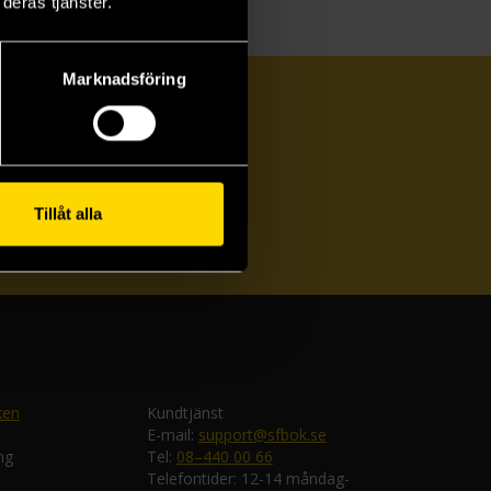
deras tjänster.
Marknadsföring
Tillåt alla
ka
ken
Kundtjänst
E-mail:
support@sfbok.se
ng
Tel:
08–440 00 66
Telefontider: 12-14 måndag-