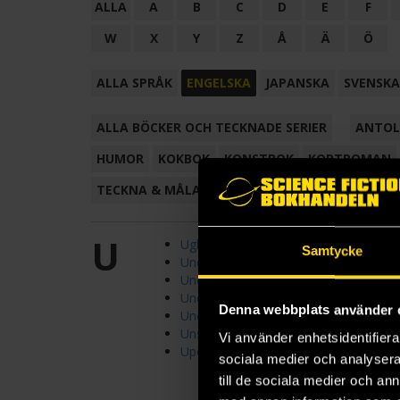
ALLA
A
B
C
D
E
F
W
X
Y
Z
Å
Ä
Ö
ALLA SPRÅK
ENGELSKA
JAPANSKA
SVENSKA
ALLA BÖCKER OCH TECKNADE SERIER
ANTOL
HUMOR
KOKBOK
KONSTBOK
KORTROMAN
TECKNA & MÅLA
TECKNAD SERIE
U
Uglies
Samtycke
Under Heaven
Under the Iron Sky
Under the Northern Sky
Denna webbplats använder 
Under the Oak Tree (Novel)
Unsurvivable Love Duet
Vi använder enhetsidentifierar
Upon a Broken Throne
sociala medier och analysera 
till de sociala medier och a