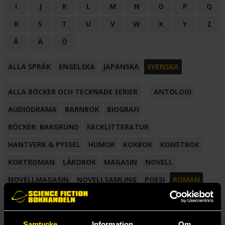
I
J
K
L
M
N
O
P
Q
R
S
T
U
V
W
X
Y
Z
Å
Ä
Ö
ALLA SPRÅK
ENGELSKA
JAPANSKA
SVENSKA
ALLA BÖCKER OCH TECKNADE SERIER
ANTOLOGI
AUDIODRAMA
BARNBOK
BIOGRAFI
BÖCKER: BAKGRUND
FACKLITTERATUR
HANTVERK & PYSSEL
HUMOR
KOKBOK
KONSTBOK
KORTROMAN
LÄROBOK
MAGASIN
NOVELL
NOVELLMAGASIN
NOVELLSAMLING
POESI
ROMAN
SAMLINGSVOLYM
TECKNA & MÅLA
TECKNAD SERIE
Samtycke
Information
Om