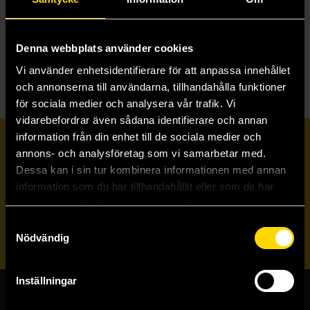
U
Ulvbjörn
Ursprung Andromeda
Utomvärlden
Utpost
Denna webbplats använder cookies
Vi använder enhetsidentifierare för att anpassa innehållet
och annonserna till användarna, tillhandahålla funktioner
för sociala medier och analysera vår trafik. Vi
vidarebefordrar även sådana identifierare och annan
information från din enhet till de sociala medier och
Prenumerera på vårt nyhetsbrev
annons- och analysföretag som vi samarbetar med.
Dessa kan i sin tur kombinera informationen med annan
information som du har tillhandahållit eller som de har
Veckobrevet
samlat in när du har använt deras tjänster.
Samtyckesval
Skicka
Nödvändig
Inställningar