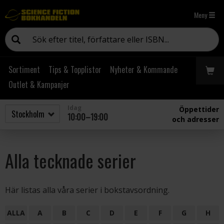
Meny
Sortiment
Tips & Topplistor
Nyheter & Kommande
Outlet & Kampanjer
Idag
Öppettider
10:00–19:00
och adresser
Alla tecknade serier
Här listas alla våra serier i bokstavsordning.
ALLA
A
B
C
D
E
F
G
H