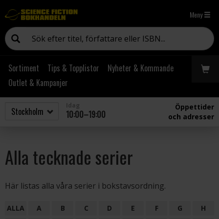
Meny
Sortiment
Tips & Topplistor
Nyheter & Kommande
Outlet & Kampanjer
Idag
Öppettider
10:00–19:00
och adresser
Alla tecknade serier
Här listas alla våra serier i bokstavsordning.
ALLA
A
B
C
D
E
F
G
H