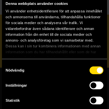
Denna webbplats använder cookies
Vi använder enhetsidentifierare för att anpassa innehållet
och annonserna till användarna, tillhandahålla funktioner
för sociala medier och analysera vår trafik. Vi
Prenumerera på vårt nyhetsbrev
vidarebefordrar även sådana identifierare och annan
information från din enhet till de sociala medier och
annons- och analysföretag som vi samarbetar med.
Veckobrevet
Dessa kan i sin tur kombinera informationen med annan
information som du har tillhandahållit eller som de har
Skicka
samlat in när du har använt deras tjänster.
Samtyckesval
Nödvändig
Butiker & kundtjänst
Inställningar
Stockholmsbutiken
Västerlånggatan 48
Statistik
111 29 Stockholm