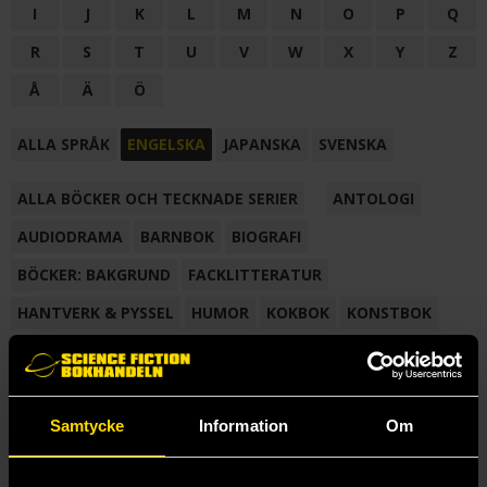
I
J
K
L
M
N
O
P
Q
R
S
T
U
V
W
X
Y
Z
Å
Ä
Ö
ALLA SPRÅK
ENGELSKA
JAPANSKA
SVENSKA
ALLA BÖCKER OCH TECKNADE SERIER
ANTOLOGI
AUDIODRAMA
BARNBOK
BIOGRAFI
BÖCKER: BAKGRUND
FACKLITTERATUR
HANTVERK & PYSSEL
HUMOR
KOKBOK
KONSTBOK
KORTROMAN
LÄROBOK
MAGASIN
NOVELL
NOVELLMAGASIN
NOVELLSAMLING
POESI
ROMAN
Samtycke
Information
Om
SAMLINGSVOLYM
TECKNA & MÅLA
TECKNAD SERIE