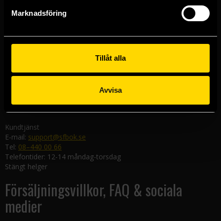
Göteborgsbutiken
Marknadsföring
Kungsgatan 19
411 19 Göteborg
Malmöbutiken
Södra Förstadsgatan 26
Tillåt alla
211 43 Malmö
Linköpingsbutiken
Avvisa
Nygatan 20
582 19 Linköping
Kundtjänst
E-mail:
support@sfbok.se
Tel:
08–440 00 66
Telefontider: 12-14 måndag-torsdag
Stängt helger
Försäljningsvillkor, FAQ & sociala
medier