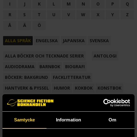
I
J
K
L
M
N
O
P
Q
R
S
T
U
V
W
X
Y
Z
Å
Ä
Ö
ALLA SPRÅK
ENGELSKA
JAPANSKA
SVENSKA
ALLA BÖCKER OCH TECKNADE SERIER
ANTOLOGI
AUDIODRAMA
BARNBOK
BIOGRAFI
BÖCKER: BAKGRUND
FACKLITTERATUR
HANTVERK & PYSSEL
HUMOR
KOKBOK
KONSTBOK
KORTROMAN
LÄROBOK
MAGASIN
NOVELL
NOVELLMAGASIN
NOVELLSAMLING
POESI
ROMAN
Samtycke
Information
Om
SAMLINGSVOLYM
TECKNA & MÅLA
TECKNAD SERIE