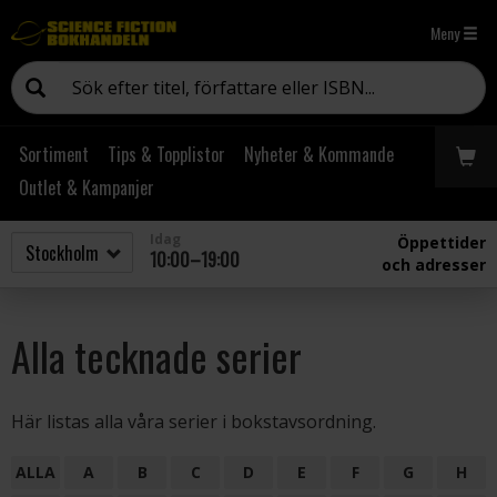
Meny
Sortiment
Tips & Topplistor
Nyheter & Kommande
Outlet & Kampanjer
Idag
Öppettider
10:00–19:00
och adresser
Alla tecknade serier
Här listas alla våra serier i bokstavsordning.
ALLA
A
B
C
D
E
F
G
H