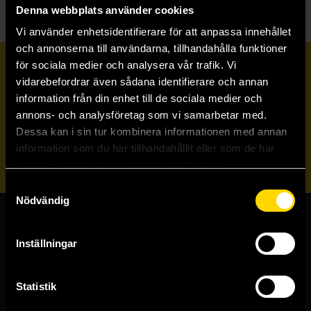
Denna webbplats använder cookies
Vi använder enhetsidentifierare för att anpassa innehållet
och annonserna till användarna, tillhandahålla funktioner
för sociala medier och analysera vår trafik. Vi
Prenumerera på vårt nyhetsbrev
vidarebefordrar även sådana identifierare och annan
information från din enhet till de sociala medier och
annons- och analysföretag som vi samarbetar med.
Veckobrevet
Dessa kan i sin tur kombinera informationen med annan
information som du har tillhandahållit eller som de har
Skicka
samlat in när du har använt deras tjänster.
Samtyckesval
Nödvändig
Butiker & kundtjänst
Inställningar
Stockholmsbutiken
Västerlånggatan 48
Statistik
111 29 Stockholm