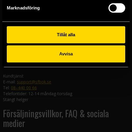
Göteborgsbutiken
Marknadsföring
Kungsgatan 19
411 19 Göteborg
Malmöbutiken
Södra Förstadsgatan 26
Tillåt alla
211 43 Malmö
Linköpingsbutiken
Avvisa
Nygatan 20
582 19 Linköping
Kundtjänst
E-mail:
support@sfbok.se
Tel:
08–440 00 66
Telefontider: 12-14 måndag-torsdag
Stängt helger
Försäljningsvillkor, FAQ & sociala
medier