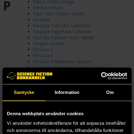
P
Palace of the Omega
Pandora Hearts
Paper Girls Graphic Novels
Parasyte
Parasyte Full Color Collection
Parasyte Paperback Collection
Pass the Monster Meat, Milady!
Penguin Rumble
Persona 3
Persona 5
Persona 5 Mementos Mission
Pet Shop of Horrors: Collector's Edition
Petrol Head
Phantom Busters
Phantom Road
Pink Candy Kiss
Samtycke
Information
Om
Planetes Omnibus
Please Look After the Dragon
Pluto: Urasawa x Tezuka
Denna webbplats använder cookies
Poison Ivy (2023)
Pokemon Adventures
Vi använder enhetsidentifierare för att anpassa innehållet
Pokemon Adventures Collector's Edition
och annonserna till användarna, tillhandahålla funktioner
Pokemon Adventures XY