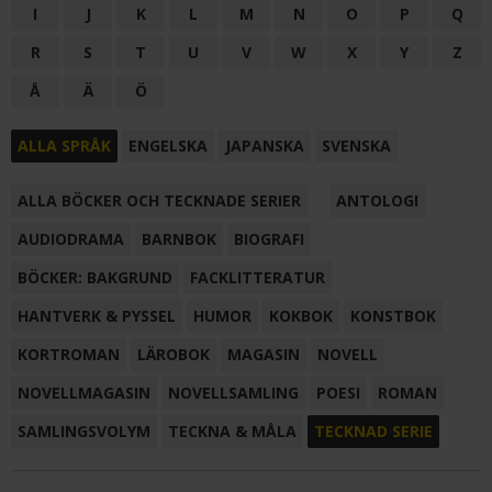
I
J
K
L
M
N
O
P
Q
R
S
T
U
V
W
X
Y
Z
Å
Ä
Ö
ALLA SPRÅK
ENGELSKA
JAPANSKA
SVENSKA
ALLA BÖCKER OCH TECKNADE SERIER
ANTOLOGI
AUDIODRAMA
BARNBOK
BIOGRAFI
BÖCKER: BAKGRUND
FACKLITTERATUR
HANTVERK & PYSSEL
HUMOR
KOKBOK
KONSTBOK
KORTROMAN
LÄROBOK
MAGASIN
NOVELL
NOVELLMAGASIN
NOVELLSAMLING
POESI
ROMAN
SAMLINGSVOLYM
TECKNA & MÅLA
TECKNAD SERIE