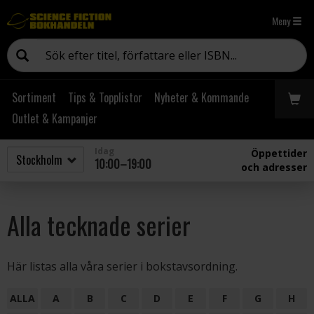
Meny
Sortiment
Tips & Topplistor
Nyheter & Kommande
Outlet & Kampanjer
Idag
Öppettider
10:00–19:00
och adresser
Alla tecknade serier
Här listas alla våra serier i bokstavsordning.
ALLA
A
B
C
D
E
F
G
H