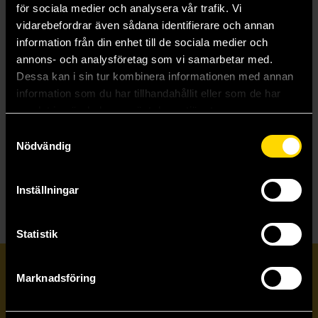
för sociala medier och analysera vår trafik. Vi
Pokemon Journeys
vidarebefordrar även sådana identifierare och annan
Preacher Omnibus Collections
Predator By Ed Brisson
information från din enhet till de sociala medier och
Princess Jellyfish
annons- och analysföretag som vi samarbetar med.
Project Sekai: Colorful Stage! Comic Anthology
Dessa kan i sin tur kombinera informationen med annan
Psylocke
information som du har tillhandahållit eller som de har
PTSD Radio
samlat in när du har använt deras tjänster.
Puella Magi Madoka Magica
Puella Magi Madoka Magica The Different Story
Samtyckesval
Puella Magi Madoka Magica Wraith Arc
Nödvändig
Punisher (2022)
PUNKS TRIANGLE stitch
Inställningar
Statistik
Prenumerera på vårt nyhetsbrev
Marknadsföring