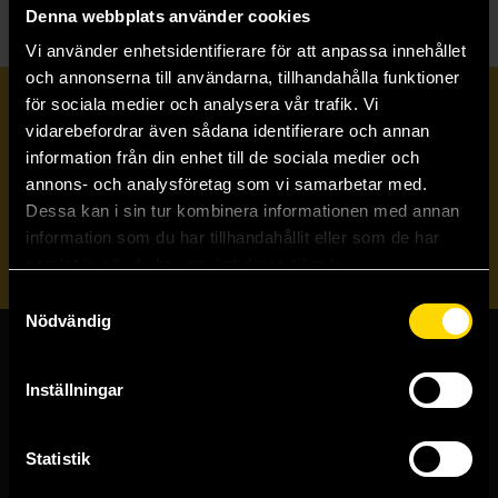
Denna webbplats använder cookies
Vi använder enhetsidentifierare för att anpassa innehållet
och annonserna till användarna, tillhandahålla funktioner
för sociala medier och analysera vår trafik. Vi
Prenumerera på vårt nyhetsbrev
vidarebefordrar även sådana identifierare och annan
information från din enhet till de sociala medier och
annons- och analysföretag som vi samarbetar med.
Veckobrevet
Dessa kan i sin tur kombinera informationen med annan
information som du har tillhandahållit eller som de har
Skicka
samlat in när du har använt deras tjänster.
Samtyckesval
Nödvändig
Butiker & kundtjänst
Inställningar
Stockholmsbutiken
Västerlånggatan 48
Statistik
111 29 Stockholm