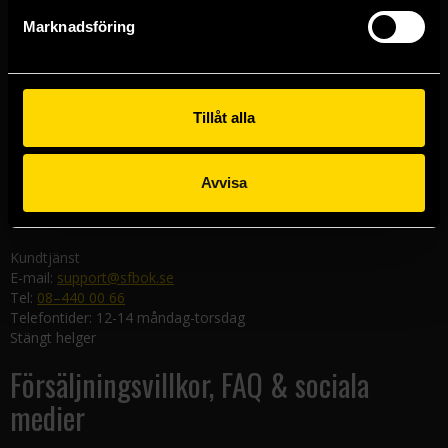
Göteborgsbutiken
Marknadsföring
Kungsgatan 19
411 19 Göteborg
Malmöbutiken
Södra Förstadsgatan 26
Tillåt alla
211 43 Malmö
Linköpingsbutiken
Avvisa
Nygatan 20
582 19 Linköping
Kundtjänst
E-mail:
support@sfbok.se
Tel:
08–440 00 66
Telefontider: 12-14 måndag-torsdag
Stängt helger
Försäljningsvillkor, FAQ & sociala
medier