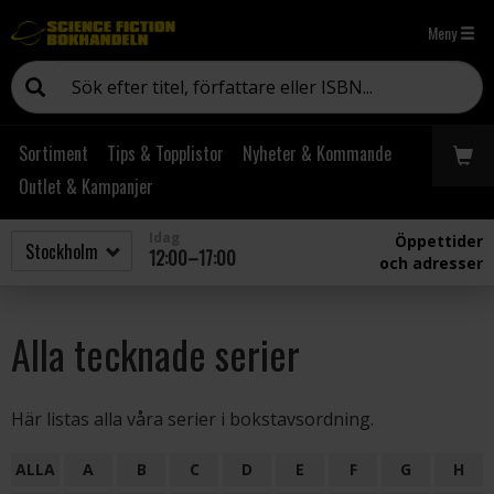
Meny
Sortiment
Tips & Topplistor
Nyheter & Kommande
Outlet & Kampanjer
Idag
Öppettider
12:00–17:00
och adresser
Alla tecknade serier
Här listas alla våra serier i bokstavsordning.
ALLA
A
B
C
D
E
F
G
H