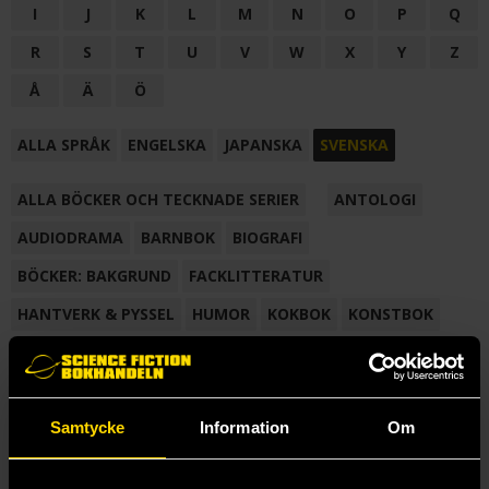
I
J
K
L
M
N
O
P
Q
R
S
T
U
V
W
X
Y
Z
Å
Ä
Ö
ALLA SPRÅK
ENGELSKA
JAPANSKA
SVENSKA
ALLA BÖCKER OCH TECKNADE SERIER
ANTOLOGI
AUDIODRAMA
BARNBOK
BIOGRAFI
BÖCKER: BAKGRUND
FACKLITTERATUR
HANTVERK & PYSSEL
HUMOR
KOKBOK
KONSTBOK
KORTROMAN
LÄROBOK
MAGASIN
NOVELL
NOVELLMAGASIN
NOVELLSAMLING
POESI
ROMAN
Samtycke
Information
Om
SAMLINGSVOLYM
TECKNA & MÅLA
TECKNAD SERIE