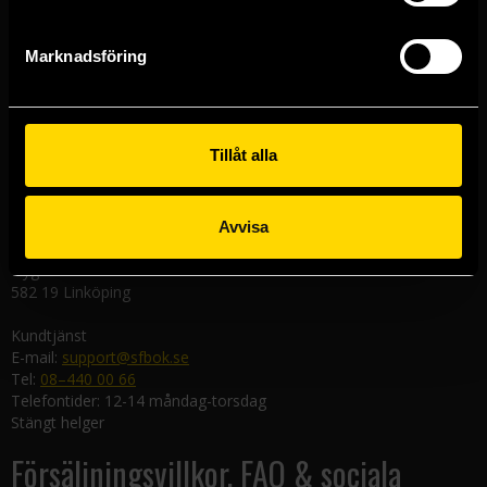
Västerlånggatan 48
111 29 Stockholm
Marknadsföring
Göteborgsbutiken
Kungsgatan 19
411 19 Göteborg
Tillåt alla
Malmöbutiken
Södra Förstadsgatan 26
211 43 Malmö
Avvisa
Linköpingsbutiken
Nygatan 20
582 19 Linköping
Kundtjänst
E-mail:
support@sfbok.se
Tel:
08–440 00 66
Telefontider: 12-14 måndag-torsdag
Stängt helger
Försäljningsvillkor, FAQ & sociala