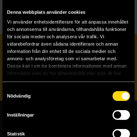
P
Penguin's Lovecraft, USA
Denna webbplats använder cookies
Vi använder enhetsidentifierare för att anpassa innehållet
och annonserna till användarna, tillhandahålla funktioner
för sociala medier och analysera vår trafik. Vi
vidarebefordrar även sådana identifierare och annan
Prenumerera på vårt nyhetsbrev
information från din enhet till de sociala medier och
annons- och analysföretag som vi samarbetar med.
Dessa kan i sin tur kombinera informationen med annan
Veckobrevet
information som du har tillhandahållit eller som de har
samlat in när du har använt deras tjänster.
Skicka
Samtyckesval
Nödvändig
Inställningar
Butiker & kundtjänst
Stockholmsbutiken
Statistik