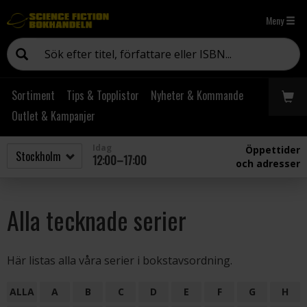
Meny
Sortiment
Tips & Topplistor
Nyheter & Kommande
Outlet & Kampanjer
Idag
Öppettider
12:00–17:00
och adresser
Alla tecknade serier
Här listas alla våra serier i bokstavsordning.
ALLA
A
B
C
D
E
F
G
H