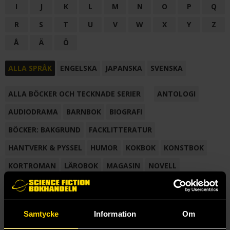
I
J
K
L
M
N
O
P
Q
R
S
T
U
V
W
X
Y
Z
Å
Ä
Ö
ALLA SPRÅK
ENGELSKA
JAPANSKA
SVENSKA
ALLA BÖCKER OCH TECKNADE SERIER
ANTOLOGI
AUDIODRAMA
BARNBOK
BIOGRAFI
BÖCKER: BAKGRUND
FACKLITTERATUR
HANTVERK & PYSSEL
HUMOR
KOKBOK
KONSTBOK
KORTROMAN
LÄROBOK
MAGASIN
NOVELL
NOVELLMAGASIN
NOVELLSAMLING
POESI
ROMAN
SAMLINGSVOLYM
TECKNA & MÅLA
TECKNAD SERIE
Samtycke
Information
Om