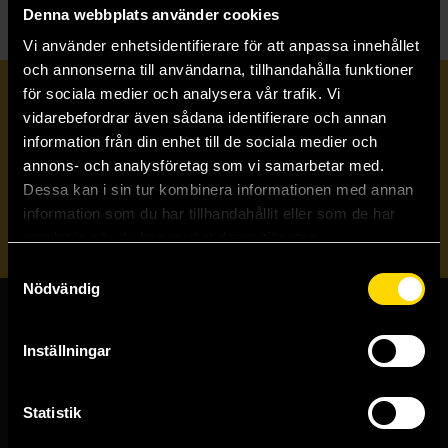
Denna webbplats använder cookies
Vi använder enhetsidentifierare för att anpassa innehållet
och annonserna till användarna, tillhandahålla funktioner
för sociala medier och analysera vår trafik. Vi
Prenumerera på vårt nyhetsbrev
vidarebefordrar även sådana identifierare och annan
information från din enhet till de sociala medier och
annons- och analysföretag som vi samarbetar med.
Veckobrevet
Dessa kan i sin tur kombinera informationen med annan
information som du har tillhandahållit eller som de har
Skicka
samlat in när du har använt deras tjänster.
Samtyckesval
Nödvändig
Butiker & kundtjänst
Inställningar
Stockholmsbutiken
Västerlånggatan 48
Statistik
111 29 Stockholm