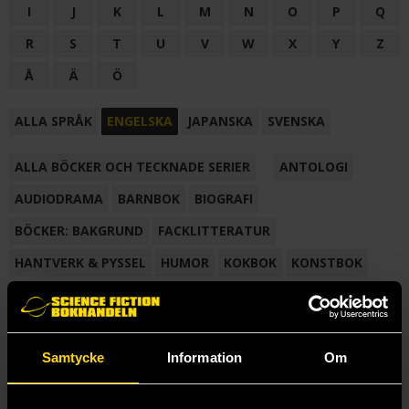
I
J
K
L
M
N
O
P
Q
R
S
T
U
V
W
X
Y
Z
Å
Ä
Ö
ALLA SPRÅK
ENGELSKA
JAPANSKA
SVENSKA
ALLA BÖCKER OCH TECKNADE SERIER
ANTOLOGI
AUDIODRAMA
BARNBOK
BIOGRAFI
BÖCKER: BAKGRUND
FACKLITTERATUR
HANTVERK & PYSSEL
HUMOR
KOKBOK
KONSTBOK
KORTROMAN
LÄROBOK
MAGASIN
NOVELL
NOVELLMAGASIN
NOVELLSAMLING
POESI
ROMAN
Samtycke
Information
Om
SAMLINGSVOLYM
TECKNA & MÅLA
TECKNAD SERIE