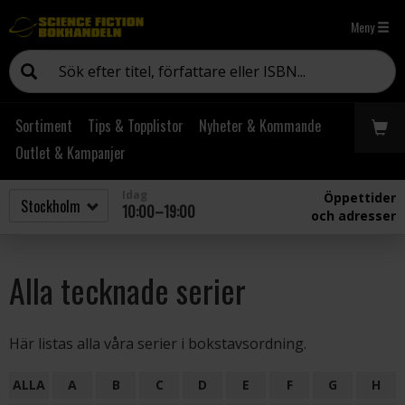
Meny
Sortiment
Tips & Topplistor
Nyheter & Kommande
Outlet & Kampanjer
Idag
Öppettider
10:00–19:00
och adresser
Alla tecknade serier
Här listas alla våra serier i bokstavsordning.
ALLA
A
B
C
D
E
F
G
H