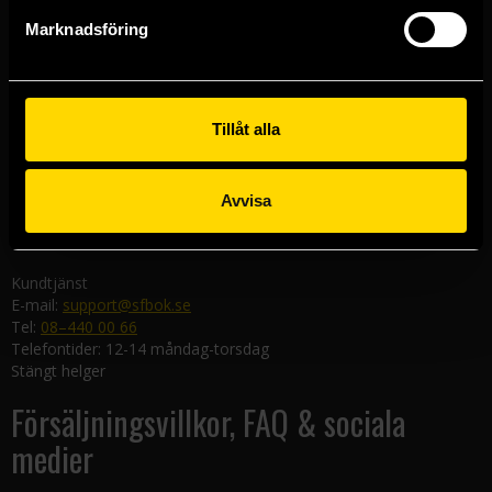
Göteborgsbutiken
Marknadsföring
Kungsgatan 19
411 19 Göteborg
Malmöbutiken
Södra Förstadsgatan 26
Tillåt alla
211 43 Malmö
Linköpingsbutiken
Avvisa
Nygatan 20
582 19 Linköping
Kundtjänst
E-mail:
support@sfbok.se
Tel:
08–440 00 66
Telefontider: 12-14 måndag-torsdag
Stängt helger
Försäljningsvillkor, FAQ & sociala
medier