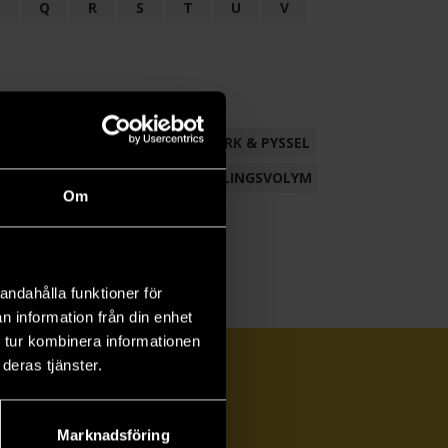
P
Q
R
S
T
U
V
ND
FACKLITTERATUR
HANTVERK & PYSSEL
AMLING
POESI
ROMAN
SAMLINGSVOLYM
Om
andahålla funktioner för
n information från din enhet
 tur kombinera informationen
deras tjänster.
Marknadsföring