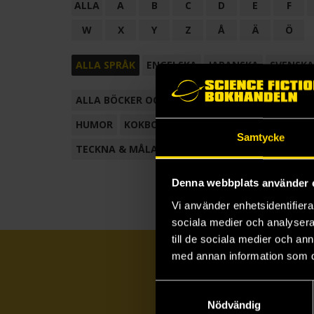
ALLA
A
B
C
D
E
F
W
X
Y
Z
Å
Ä
Ö
ALLA SPRÅK
ENGELSKA
JAPANSKA
SVENSKA
ALLA BÖCKER OCH TECKNADE SERIER
ANTOL
HUMOR
KOKBOK
KONSTBOK
KORTROMAN
Samtycke
TECKNA & MÅLA
TECKNAD SERIE
Denna webbplats använder 
Vi använder enhetsidentifierar
sociala medier och analysera 
till de sociala medier och a
med annan information som du 
Samtyckesval
Nödvändig