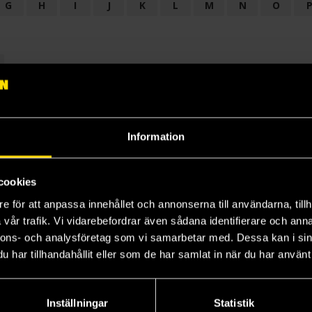
G
H
I
J
K
L
M
N
O
OGI
AUDIODRAMA
BARNBOK
BIOGRAFI
BÖCKER: BAKGRU
LÄROBOK
MAGASIN
NOVELL
NOVELLMAGASIN
NOVELLS
Information
cookies
e för att anpassa innehållet och annonserna till användarna, tillh
vår trafik. Vi vidarebefordrar även sådana identifierare och anna
nnons- och analysföretag som vi samarbetar med. Dessa kan i sin
har tillhandahållit eller som de har samlat in när du har använt 
Prenumerera på vårt nyhetsbrev
Veckobrevet
Inställningar
Statistik