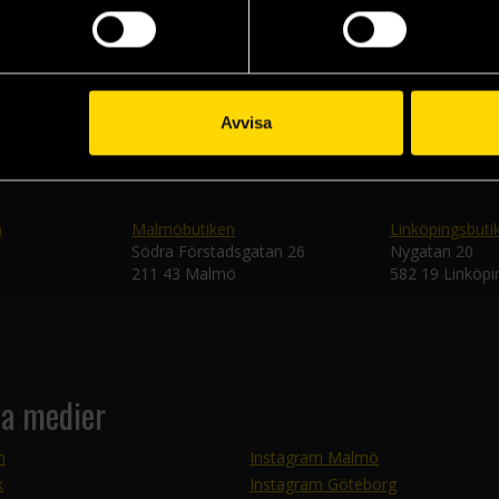
Skic
Avvisa
n
Malmöbutiken
Linköpingsbuti
Södra Förstadsgatan 26
Nygatan 20
211 43 Malmö
582 19 Linköpi
la medier
m
Instagram Malmö
k
Instagram Göteborg