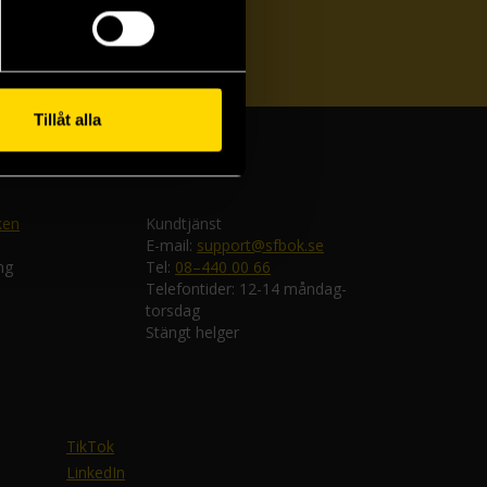
ka
Tillåt alla
ken
Kundtjänst
E-mail:
support@sfbok.se
ng
Tel:
08–440 00 66
Telefontider: 12-14 måndag-
torsdag
Stängt helger
TikTok
LinkedIn