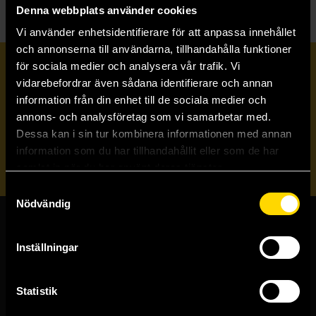
Denna webbplats använder cookies
Vi använder enhetsidentifierare för att anpassa innehållet
och annonserna till användarna, tillhandahålla funktioner
för sociala medier och analysera vår trafik. Vi
Prenumerera på vårt nyhetsbrev
vidarebefordrar även sådana identifierare och annan
information från din enhet till de sociala medier och
annons- och analysföretag som vi samarbetar med.
Veckobrevet
Dessa kan i sin tur kombinera informationen med annan
information som du har tillhandahållit eller som de har
Skicka
samlat in när du har använt deras tjänster.
Samtyckesval
Nödvändig
Butiker & kundtjänst
Inställningar
Stockholmsbutiken
Västerlånggatan 48
Statistik
111 29 Stockholm