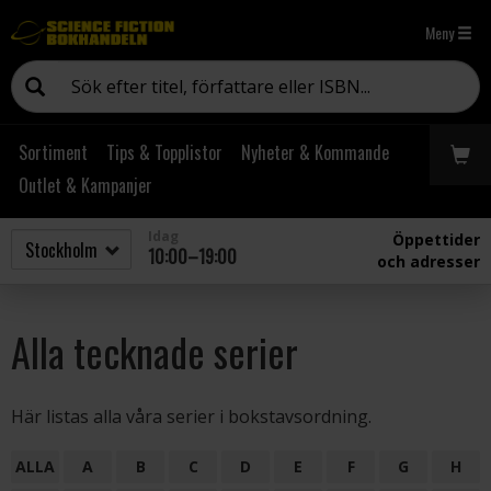
Meny
Sortiment
Tips & Topplistor
Nyheter & Kommande
Outlet & Kampanjer
Idag
Öppettider
10:00–19:00
och adresser
Alla tecknade serier
Här listas alla våra serier i bokstavsordning.
ALLA
A
B
C
D
E
F
G
H