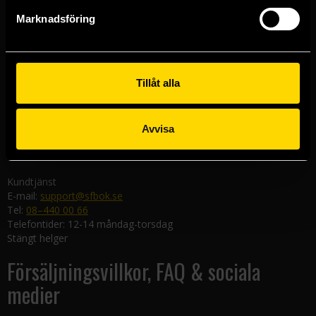
Göteborgsbutiken
Marknadsföring
Kungsgatan 19
411 19 Göteborg
Malmöbutiken
Södra Förstadsgatan 26
Tillåt alla
211 43 Malmö
Linköpingsbutiken
Avvisa
Nygatan 20
582 19 Linköping
Kundtjänst
E-mail:
support@sfbok.se
Tel:
08–440 00 66
Telefontider: 12-14 måndag-torsdag
Stängt helger
Försäljningsvillkor, FAQ & sociala
medier