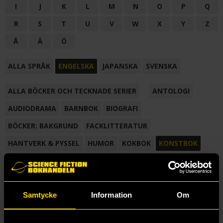
I
J
K
L
M
N
O
P
Q
R
S
T
U
V
W
X
Y
Z
Å
Ä
Ö
ALLA SPRÅK
ENGELSKA
JAPANSKA
SVENSKA
ALLA BÖCKER OCH TECKNADE SERIER
ANTOLOGI
AUDIODRAMA
BARNBOK
BIOGRAFI
BÖCKER: BAKGRUND
FACKLITTERATUR
HANTVERK & PYSSEL
HUMOR
KOKBOK
KONSTBOK
KORTROMAN
LÄROBOK
MAGASIN
NOVELL
NOVELLMAGASIN
NOVELLSAMLING
POESI
ROMAN
Samtycke
Information
Om
SAMLINGSVOLYM
TECKNA & MÅLA
TECKNAD SERIE