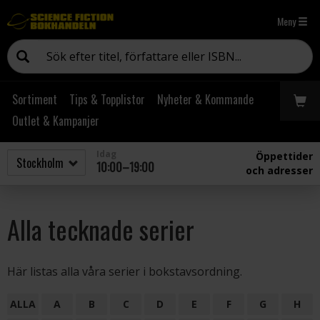
Meny
Sortiment
Tips & Topplistor
Nyheter & Kommande
Outlet & Kampanjer
Idag
Öppettider
10:00–19:00
och adresser
Alla tecknade serier
Här listas alla våra serier i bokstavsordning.
ALLA
A
B
C
D
E
F
G
H