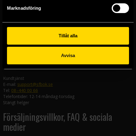
Göteborgsbutiken
Marknadsföring
Kungsgatan 19
411 19 Göteborg
Malmöbutiken
Södra Förstadsgatan 26
Tillåt alla
211 43 Malmö
Linköpingsbutiken
Avvisa
Nygatan 20
582 19 Linköping
Kundtjänst
E-mail:
support@sfbok.se
Tel:
08–440 00 66
Telefontider: 12-14 måndag-torsdag
Stängt helger
Försäljningsvillkor, FAQ & sociala
medier