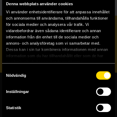
Denna webbplats använder cookies
Vi använder enhetsidentifierare för att anpassa innehållet
och annonserna till användarna, tillhandahålla funktioner
för sociala medier och analysera vår trafik. Vi
Prenumerera på vårt nyhetsbrev
vidarebefordrar även sådana identifierare och annan
information från din enhet till de sociala medier och
annons- och analysföretag som vi samarbetar med.
Veckobrevet
Dessa kan i sin tur kombinera informationen med annan
information som du har tillhandahållit eller som de har
Skicka
samlat in när du har använt deras tjänster.
Samtyckesval
Nödvändig
Butiker & kundtjänst
Inställningar
Stockholmsbutiken
Västerlånggatan 48
Statistik
111 29 Stockholm