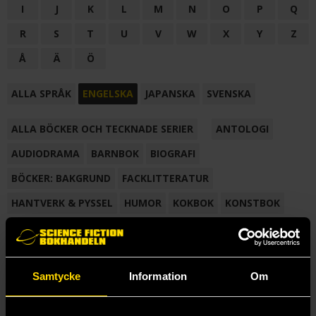
I
J
K
L
M
N
O
P
Q
R
S
T
U
V
W
X
Y
Z
Å
Ä
Ö
ALLA SPRÅK
ENGELSKA
JAPANSKA
SVENSKA
ALLA BÖCKER OCH TECKNADE SERIER
ANTOLOGI
AUDIODRAMA
BARNBOK
BIOGRAFI
BÖCKER: BAKGRUND
FACKLITTERATUR
HANTVERK & PYSSEL
HUMOR
KOKBOK
KONSTBOK
KORTROMAN
LÄROBOK
MAGASIN
NOVELL
NOVELLMAGASIN
NOVELLSAMLING
POESI
ROMAN
Samtycke
Information
Om
SAMLINGSVOLYM
TECKNA & MÅLA
TECKNAD SERIE