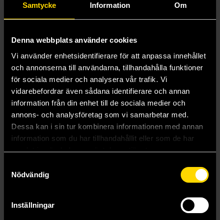
Samtycke
Information
Om
Jojo's Bizarre Adventure Part 2 Battle Tendency
Jojo's Bizarre Adventure Part 3 Stardust Crusaders
Jojo's Bizarre Adventure Part 4 Diamond
Unbreakable
Denna webbplats använder cookies
Jojo's Bizarre Adventure Part 5 Golden Wind
Vi använder enhetsidentifierare för att anpassa innehållet
Jojo's Bizarre Adventure Part 6 Stone Ocean
JoJo's Bizarre Adventure Part 9 JOJO Lands
och annonserna till användarna, tillhandahålla funktioner
(Japansk Utgåva)
för sociala medier och analysera vår trafik. Vi
JoJo's Bizarre Adventure: Part 7 Steel Ball Run
vidarebefordrar även sådana identifierare och annan
JoJo's Bizarre Adventure: Shining Diamond's
information från din enhet till de sociala medier och
Demonic Heartbreak
annons- och analysföretag som vi samarbetar med.
Joker: One Operation Joker
Jordbok
Dessa kan i sin tur kombinera informationen med annan
Jordfrö
information som du har tillhandahållit eller som de har
Journals of Zaxony Delatree
samlat in när du har använt deras tjänster.
Joyful Reunion
Samtyckesval
Judas barn
Nödvändig
Jujutsu Kaisen
Jujutsu Kaisen
Jujutsu Kaisen Modulo (Japansk utgåva)
Julia Z
Inställningar
Jungle Juice