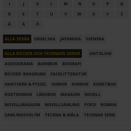
I
J
K
L
M
N
O
P
Q
R
S
T
U
V
W
X
Y
Z
Å
Ä
Ö
ALLA SPRÅK
ENGELSKA
JAPANSKA
SVENSKA
ALLA BÖCKER OCH TECKNADE SERIER
ANTOLOGI
AUDIODRAMA
BARNBOK
BIOGRAFI
BÖCKER: BAKGRUND
FACKLITTERATUR
HANTVERK & PYSSEL
HUMOR
KOKBOK
KONSTBOK
KORTROMAN
LÄROBOK
MAGASIN
NOVELL
NOVELLMAGASIN
NOVELLSAMLING
POESI
ROMAN
SAMLINGSVOLYM
TECKNA & MÅLA
TECKNAD SERIE