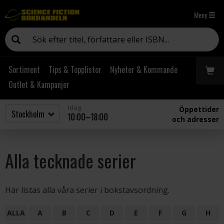
Meny
Sortiment
Tips & Topplistor
Nyheter & Kommande
Outlet & Kampanjer
Idag
Öppettider
10:00–18:00
och adresser
Alla tecknade serier
Här listas alla våra serier i bokstavsordning.
ALLA
A
B
C
D
E
F
G
H