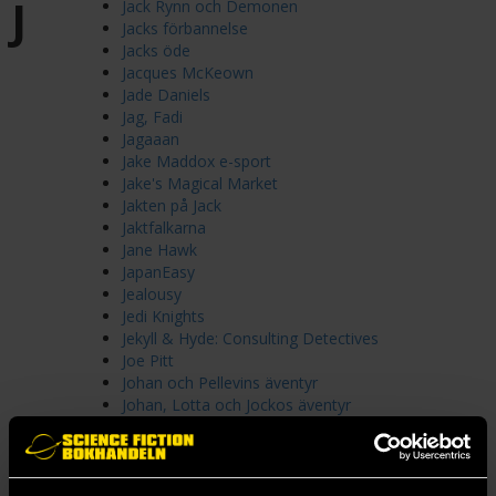
J
Jack Rynn och Demonen
Jacks förbannelse
Jacks öde
Jacques McKeown
Jade Daniels
Jag, Fadi
Jagaaan
Jake Maddox e-sport
Jake's Magical Market
Jakten på Jack
Jaktfalkarna
Jane Hawk
JapanEasy
Jealousy
Jedi Knights
Jekyll & Hyde: Consulting Detectives
Joe Pitt
Johan och Pellevins äventyr
Johan, Lotta och Jockos äventyr
Johannes Cabal
John Carter of Mars
John Dies at the End
Jojo's Bizarre Adventure Part 1 Phantom Blood