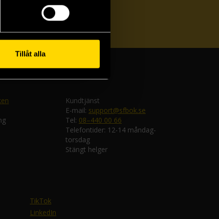
ka
Tillåt alla
ken
Kundtjänst
E-mail:
support@sfbok.se
ng
Tel:
08–440 00 66
Telefontider: 12-14 måndag-
torsdag
Stängt helger
TikTok
LinkedIn