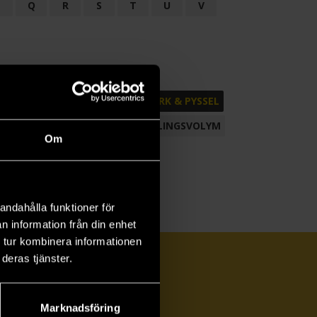
P
Q
R
S
T
U
V
ND
FACKLITTERATUR
HANTVERK & PYSSEL
AMLING
POESI
ROMAN
SAMLINGSVOLYM
Om
andahålla funktioner för
n information från din enhet
 tur kombinera informationen
deras tjänster.
Marknadsföring