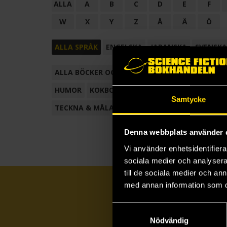
ALLA
A
B
C
D
E
F
W
X
Y
Z
Å
Ä
Ö
ALLA SPRÅK
ENGELSKA
JAPANSKA
SVENSKA
ALLA BÖCKER OCH TECKNADE SERIER
ANTOL
HUMOR
KOKBOK
KONSTBOK
KORTROMAN
Samtycke
TECKNA & MÅLA
TECKNAD SERIE
Denna webbplats använder 
Vi använder enhetsidentifierar
sociala medier och analysera 
till de sociala medier och a
med annan information som du 
Samtyckesval
Nödvändig