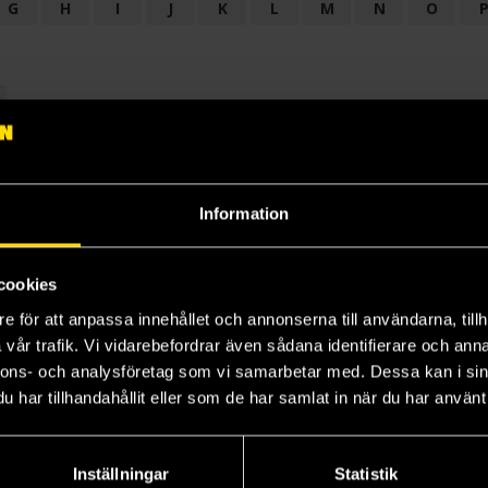
G
H
I
J
K
L
M
N
O
OGI
AUDIODRAMA
BARNBOK
BIOGRAFI
BÖCKER: BAKGRU
LÄROBOK
MAGASIN
NOVELL
NOVELLMAGASIN
NOVELLS
Information
cookies
e för att anpassa innehållet och annonserna till användarna, tillh
vår trafik. Vi vidarebefordrar även sådana identifierare och anna
nnons- och analysföretag som vi samarbetar med. Dessa kan i sin
har tillhandahållit eller som de har samlat in när du har använt 
Prenumerera på vårt nyhetsbrev
Veckobrevet
Inställningar
Statistik