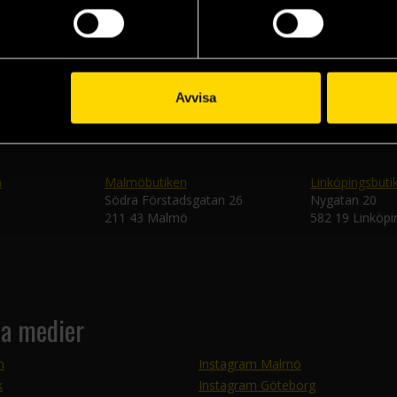
Skic
Avvisa
n
Malmöbutiken
Linköpingsbuti
Södra Förstadsgatan 26
Nygatan 20
211 43 Malmö
582 19 Linköpi
la medier
m
Instagram Malmö
k
Instagram Göteborg