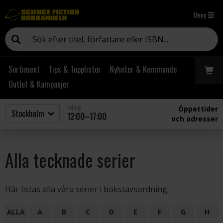
Meny
Sortiment
Tips & Topplistor
Nyheter & Kommande
Outlet & Kampanjer
Idag
Öppettider
12:00–17:00
och adresser
Alla tecknade serier
Här listas alla våra serier i bokstavsordning.
ALLA
A
B
C
D
E
F
G
H