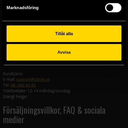
Göteborgsbutiken
Marknadsföring
Kungsgatan 19
411 19 Göteborg
Malmöbutiken
Södra Förstadsgatan 26
Tillåt alla
211 43 Malmö
Linköpingsbutiken
Avvisa
Nygatan 20
582 19 Linköping
Kundtjänst
E-mail:
support@sfbok.se
Tel:
08–440 00 66
Telefontider: 12-14 måndag-torsdag
Stängt helger
Försäljningsvillkor, FAQ & sociala
medier