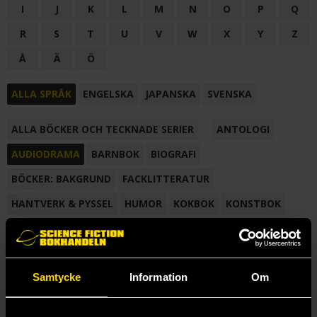
I
J
K
L
M
N
O
P
Q
R
S
T
U
V
W
X
Y
Z
Å
Ä
Ö
ALLA SPRÅK
ENGELSKA
JAPANSKA
SVENSKA
ALLA BÖCKER OCH TECKNADE SERIER
ANTOLOGI
AUDIODRAMA
BARNBOK
BIOGRAFI
BÖCKER: BAKGRUND
FACKLITTERATUR
HANTVERK & PYSSEL
HUMOR
KOKBOK
KONSTBOK
KORTROMAN
LÄROBOK
MAGASIN
NOVELL
NOVELLMAGASIN
NOVELLSAMLING
POESI
ROMAN
Samtycke
Information
Om
SAMLINGSVOLYM
TECKNA & MÅLA
TECKNAD SERIE