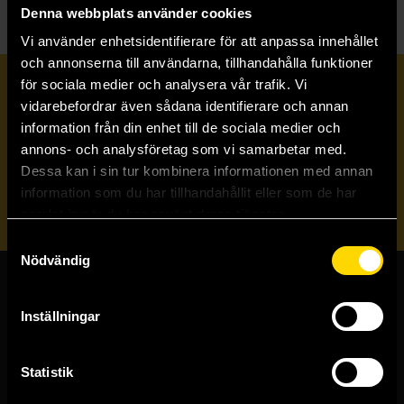
Denna webbplats använder cookies
Vi använder enhetsidentifierare för att anpassa innehållet
och annonserna till användarna, tillhandahålla funktioner
för sociala medier och analysera vår trafik. Vi
Prenumerera på vårt nyhetsbrev
vidarebefordrar även sådana identifierare och annan
information från din enhet till de sociala medier och
annons- och analysföretag som vi samarbetar med.
Veckobrevet
Dessa kan i sin tur kombinera informationen med annan
information som du har tillhandahållit eller som de har
Skicka
samlat in när du har använt deras tjänster.
Samtyckesval
Nödvändig
Butiker & kundtjänst
Inställningar
Stockholmsbutiken
Västerlånggatan 48
Statistik
111 29 Stockholm