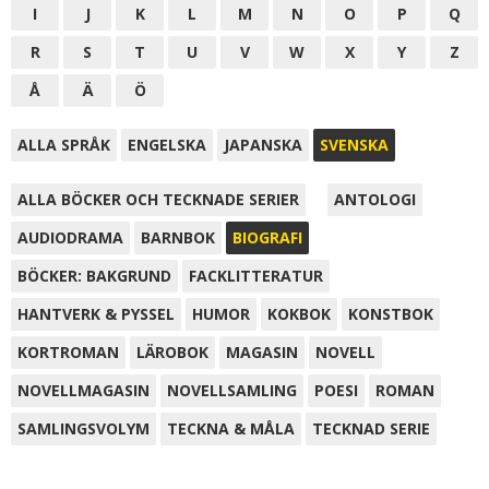
I
J
K
L
M
N
O
P
Q
R
S
T
U
V
W
X
Y
Z
Å
Ä
Ö
ALLA SPRÅK
ENGELSKA
JAPANSKA
SVENSKA
ALLA BÖCKER OCH TECKNADE SERIER
ANTOLOGI
AUDIODRAMA
BARNBOK
BIOGRAFI
BÖCKER: BAKGRUND
FACKLITTERATUR
HANTVERK & PYSSEL
HUMOR
KOKBOK
KONSTBOK
KORTROMAN
LÄROBOK
MAGASIN
NOVELL
NOVELLMAGASIN
NOVELLSAMLING
POESI
ROMAN
SAMLINGSVOLYM
TECKNA & MÅLA
TECKNAD SERIE