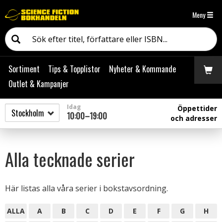
Meny
Sortiment
Tips & Topplistor
Nyheter & Kommande
Outlet & Kampanjer
Idag
Öppettider
10:00–19:00
och adresser
Alla tecknade serier
Här listas alla våra serier i bokstavsordning.
ALLA
A
B
C
D
E
F
G
H