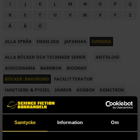
I
J
K
L
M
N
O
P
Q
R
S
T
U
V
W
X
Y
Z
Å
Ä
Ö
ALLA SPRÅK
ENGELSKA
JAPANSKA
SVENSKA
ALLA BÖCKER OCH TECKNADE SERIER
ANTOLOGI
AUDIODRAMA
BARNBOK
BIOGRAFI
BÖCKER: BAKGRUND
FACKLITTERATUR
HANTVERK & PYSSEL
HUMOR
KOKBOK
KONSTBOK
KORTROMAN
LÄROBOK
MAGASIN
NOVELL
NOVELLMAGASIN
NOVELLSAMLING
POESI
ROMAN
Samtycke
Information
Om
SAMLINGSVOLYM
TECKNA & MÅLA
TECKNAD SERIE