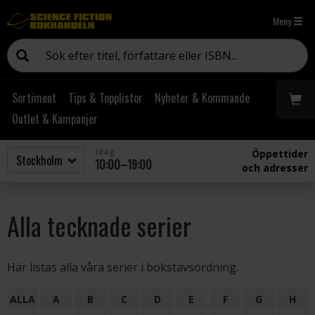
Meny
Sortiment
Tips & Topplistor
Nyheter & Kommande
Outlet & Kampanjer
Idag
Öppettider
10:00–19:00
och adresser
Alla tecknade serier
Här listas alla våra serier i bokstavsordning.
ALLA
A
B
C
D
E
F
G
H