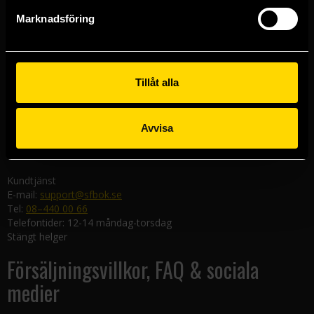
Göteborgsbutiken
Marknadsföring
Kungsgatan 19
411 19 Göteborg
Malmöbutiken
Södra Förstadsgatan 26
Tillåt alla
211 43 Malmö
Linköpingsbutiken
Avvisa
Nygatan 20
582 19 Linköping
Kundtjänst
E-mail:
support@sfbok.se
Tel:
08–440 00 66
Telefontider: 12-14 måndag-torsdag
Stängt helger
Försäljningsvillkor, FAQ & sociala
medier