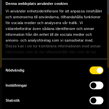
Denna webbplats använder cookies
Vi använder enhetsidentifierare för att anpassa innehållet
och annonserna till användarna, tillhandahålla funktioner
för sociala medier och analysera vår trafik. Vi
Prenumerera på vårt nyhetsbrev
vidarebefordrar även sådana identifierare och annan
information från din enhet till de sociala medier och
annons- och analysföretag som vi samarbetar med.
Veckobrevet
Dessa kan i sin tur kombinera informationen med annan
information som du har tillhandahållit eller som de har
Skicka
samlat in när du har använt deras tjänster.
Samtyckesval
Nödvändig
Butiker & kundtjänst
Inställningar
Stockholmsbutiken
Västerlånggatan 48
Statistik
111 29 Stockholm