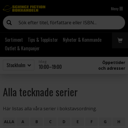
Meny
Sortiment
Tips & Topplistor
Nyheter & Kommande
Outlet & Kampanjer
Idag
Öppettider
10:00–19:00
och adresser
Alla tecknade serier
Här listas alla våra serier i bokstavsordning.
ALLA
A
B
C
D
E
F
G
H