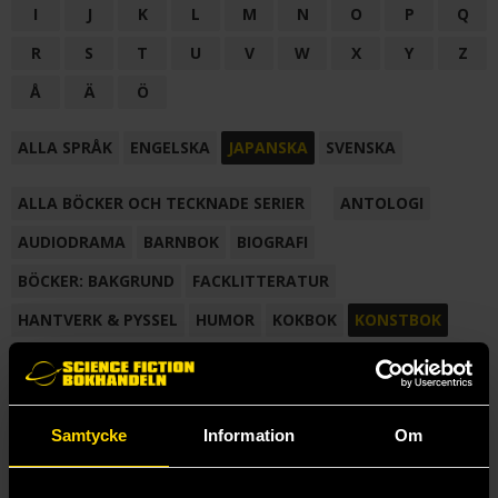
I
J
K
L
M
N
O
P
Q
R
S
T
U
V
W
X
Y
Z
Å
Ä
Ö
ALLA SPRÅK
ENGELSKA
JAPANSKA
SVENSKA
ALLA BÖCKER OCH TECKNADE SERIER
ANTOLOGI
AUDIODRAMA
BARNBOK
BIOGRAFI
BÖCKER: BAKGRUND
FACKLITTERATUR
HANTVERK & PYSSEL
HUMOR
KOKBOK
KONSTBOK
KORTROMAN
LÄROBOK
MAGASIN
NOVELL
NOVELLMAGASIN
NOVELLSAMLING
POESI
ROMAN
Samtycke
Information
Om
SAMLINGSVOLYM
TECKNA & MÅLA
TECKNAD SERIE