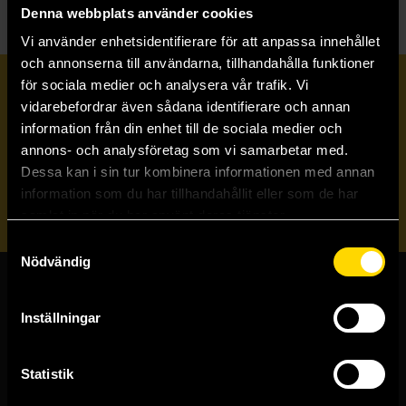
Denna webbplats använder cookies
Vi använder enhetsidentifierare för att anpassa innehållet
och annonserna till användarna, tillhandahålla funktioner
för sociala medier och analysera vår trafik. Vi
Prenumerera på vårt nyhetsbrev
vidarebefordrar även sådana identifierare och annan
information från din enhet till de sociala medier och
annons- och analysföretag som vi samarbetar med.
Veckobrevet
Dessa kan i sin tur kombinera informationen med annan
information som du har tillhandahållit eller som de har
Skicka
samlat in när du har använt deras tjänster.
Samtyckesval
Nödvändig
Butiker & kundtjänst
Inställningar
Stockholmsbutiken
Västerlånggatan 48
Statistik
111 29 Stockholm