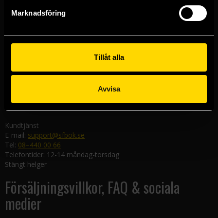
Göteborgsbutiken
Marknadsföring
Kungsgatan 19
411 19 Göteborg
Malmöbutiken
Södra Förstadsgatan 26
Tillåt alla
211 43 Malmö
Linköpingsbutiken
Avvisa
Nygatan 20
582 19 Linköping
Kundtjänst
E-mail:
support@sfbok.se
Tel:
08–440 00 66
Telefontider: 12-14 måndag-torsdag
Stängt helger
Försäljningsvillkor, FAQ & sociala
medier