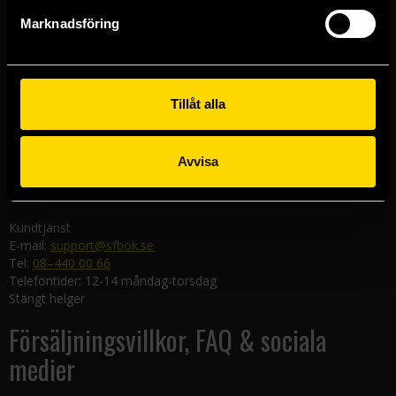
Göteborgsbutiken
Marknadsföring
Kungsgatan 19
411 19 Göteborg
Malmöbutiken
Södra Förstadsgatan 26
Tillåt alla
211 43 Malmö
Linköpingsbutiken
Avvisa
Nygatan 20
582 19 Linköping
Kundtjänst
E-mail:
support@sfbok.se
Tel:
08–440 00 66
Telefontider: 12-14 måndag-torsdag
Stängt helger
Försäljningsvillkor, FAQ & sociala
medier