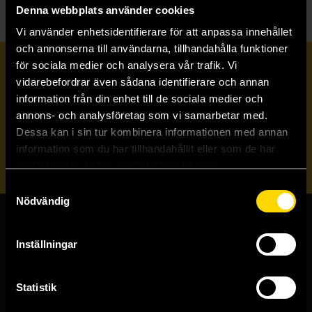
Denna webbplats använder cookies
Vi använder enhetsidentifierare för att anpassa innehållet
och annonserna till användarna, tillhandahålla funktioner
för sociala medier och analysera vår trafik. Vi
Prenumerera på vårt nyhetsbrev
vidarebefordrar även sådana identifierare och annan
information från din enhet till de sociala medier och
annons- och analysföretag som vi samarbetar med.
Veckobrevet
Dessa kan i sin tur kombinera informationen med annan
information som du har tillhandahållit eller som de har
Skicka
samlat in när du har använt deras tjänster.
Samtyckesval
Nödvändig
Butiker & kundtjänst
Inställningar
Stockholmsbutiken
Västerlånggatan 48
Statistik
111 29 Stockholm