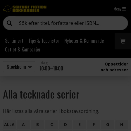
Meny
Sortiment
Tips & Topplistor
Nyheter & Kommande
Outlet & Kampanjer
Idag
Öppettider
10:00–18:00
och adresser
Alla tecknade serier
Här listas alla våra serier i bokstavsordning.
ALLA
A
B
C
D
E
F
G
H