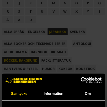
I
J
K
L
M
N
O
P
Q
R
S
T
U
V
W
X
Y
Z
Å
Ä
Ö
ALLA SPRÅK
ENGELSKA
JAPANSKA
SVENSKA
ALLA BÖCKER OCH TECKNADE SERIER
ANTOLOGI
AUDIODRAMA
BARNBOK
BIOGRAFI
BÖCKER: BAKGRUND
FACKLITTERATUR
HANTVERK & PYSSEL
HUMOR
KOKBOK
KONSTBOK
KORTROMAN
LÄROBOK
MAGASIN
NOVELL
NOVELLMAGASIN
NOVELLSAMLING
POESI
ROMAN
Samtycke
Information
Om
SAMLINGSVOLYM
TECKNA & MÅLA
TECKNAD SERIE