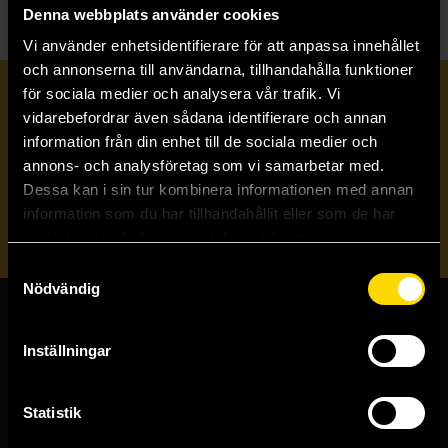
Denna webbplats använder cookies
Vi använder enhetsidentifierare för att anpassa innehållet
och annonserna till användarna, tillhandahålla funktioner
för sociala medier och analysera vår trafik. Vi
Prenumerera på vårt nyhetsbrev
vidarebefordrar även sådana identifierare och annan
information från din enhet till de sociala medier och
annons- och analysföretag som vi samarbetar med.
Veckobrevet
Dessa kan i sin tur kombinera informationen med annan
information som du har tillhandahållit eller som de har
Skicka
samlat in när du har använt deras tjänster.
Samtyckesval
Nödvändig
Butiker & kundtjänst
Inställningar
Stockholmsbutiken
Västerlånggatan 48
Statistik
111 29 Stockholm