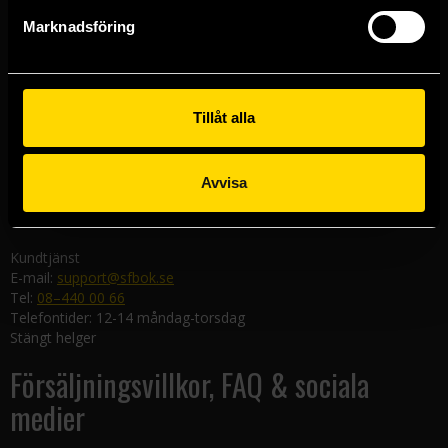
Göteborgsbutiken
Marknadsföring
Kungsgatan 19
411 19 Göteborg
Malmöbutiken
Södra Förstadsgatan 26
Tillåt alla
211 43 Malmö
Linköpingsbutiken
Avvisa
Nygatan 20
582 19 Linköping
Kundtjänst
E-mail:
support@sfbok.se
Tel:
08–440 00 66
Telefontider: 12-14 måndag-torsdag
Stängt helger
Försäljningsvillkor, FAQ & sociala
medier