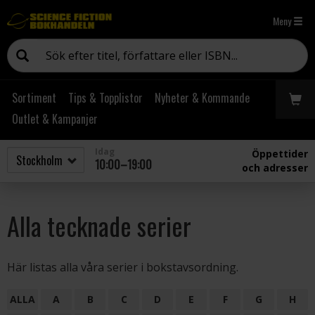
Meny
Sortiment
Tips & Topplistor
Nyheter & Kommande
Outlet & Kampanjer
Idag
Öppettider
10:00–19:00
och adresser
Alla tecknade serier
Här listas alla våra serier i bokstavsordning.
ALLA
A
B
C
D
E
F
G
H