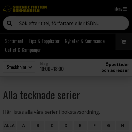
Meny
Sortiment
Tips & Topplistor
Nyheter & Kommande
Outlet & Kampanjer
Idag
Öppettider
10:00–18:00
och adresser
Alla tecknade serier
Här listas alla våra serier i bokstavsordning.
ALLA
A
B
C
D
E
F
G
H