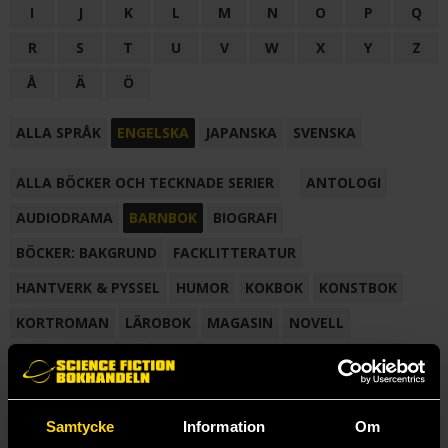
I
J
K
L
M
N
O
P
Q
R
S
T
U
V
W
X
Y
Z
Å
Ä
Ö
ALLA SPRÅK
ENGELSKA
JAPANSKA
SVENSKA
ALLA BÖCKER OCH TECKNADE SERIER
ANTOLOGI
AUDIODRAMA
BARNBOK
BIOGRAFI
BÖCKER: BAKGRUND
FACKLITTERATUR
HANTVERK & PYSSEL
HUMOR
KOKBOK
KONSTBOK
KORTROMAN
LÄROBOK
MAGASIN
NOVELL
NOVELLMAGASIN
NOVELLSAMLING
POESI
ROMAN
SAMLINGSVOLYM
TECKNA & MÅLA
TECKNAD SERIE
Samtycke
Information
Om