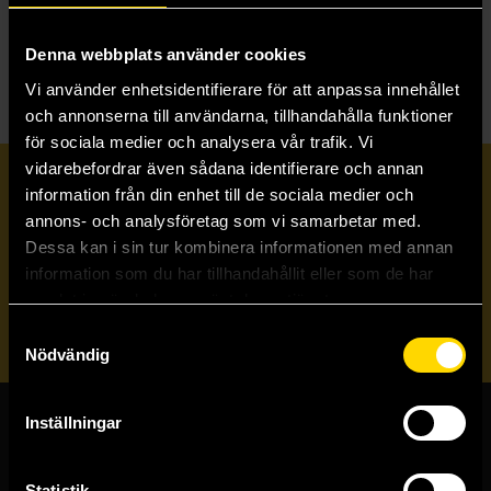
E
Ember Spark
Evenfall
Denna webbplats använder cookies
Vi använder enhetsidentifierare för att anpassa innehållet
och annonserna till användarna, tillhandahålla funktioner
för sociala medier och analysera vår trafik. Vi
vidarebefordrar även sådana identifierare och annan
Prenumerera på vårt nyhetsbrev
information från din enhet till de sociala medier och
annons- och analysföretag som vi samarbetar med.
Dessa kan i sin tur kombinera informationen med annan
Veckobrevet
information som du har tillhandahållit eller som de har
samlat in när du har använt deras tjänster.
Skicka
Samtyckesval
Nödvändig
Inställningar
Butiker & kundtjänst
Statistik