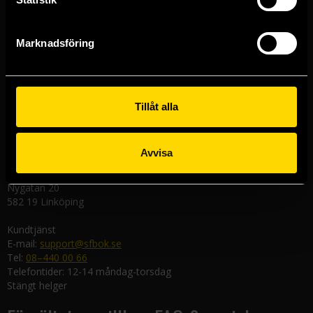
Stockholmsbutiken
Västerlånggatan 48
111 29 Stockholm
Marknadsföring
Göteborgsbutiken
Kungsgatan 19
411 19 Göteborg
Tillåt alla
Malmöbutiken
Södra Förstadsgatan 26
211 43 Malmö
Avvisa
Linköpingsbutiken
Nygatan 20
582 19 Linköping
Kundtjänst
E-mail:
support@sfbok.se
Tel:
08–440 00 66
Telefontider: 12-14 måndag-torsdag
Stängt helger