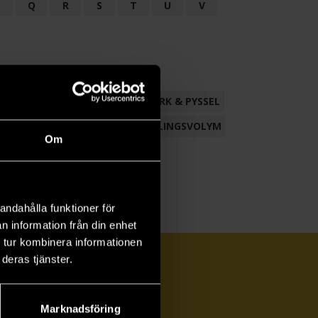
P
Q
R
S
T
U
V
ND
FACKLITTERATUR
HANTVERK & PYSSEL
AMLING
POESI
ROMAN
SAMLINGSVOLYM
Om
andahålla funktioner för
n information från din enhet
 tur kombinera informationen
deras tjänster.
Marknadsföring