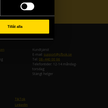
ka
Tillåt alla
ken
Kundtjänst
E-mail:
support@sfbok.se
ng
Tel:
08–440 00 66
Telefontider: 12-14 måndag-
torsdag
Stängt helger
TikTok
LinkedIn