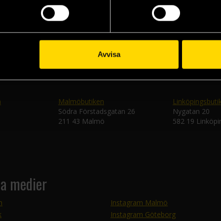
Skic
Avvisa
n
Malmöbutiken
Linköpingsbuti
Södra Förstadsgatan 26
Nygatan 20
211 43 Malmö
582 19 Linköpi
la medier
m
Instagram Malmö
k
Instagram Göteborg