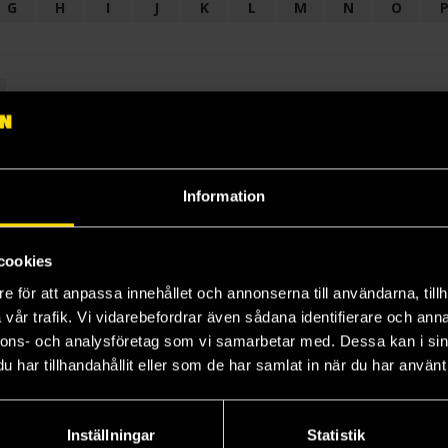
G
H
I
J
K
L
M
N
O
OGI
AUDIODRAMA
BARNBOK
BIOGRAFI
BÖCKER: BAKGRU
LÄROBOK
MAGASIN
NOVELL
NOVELLMAGASIN
NOVELLS
Information
cookies
e för att anpassa innehållet och annonserna till användarna, tillh
vår trafik. Vi vidarebefordrar även sådana identifierare och anna
nnons- och analysföretag som vi samarbetar med. Dessa kan i sin
har tillhandahållit eller som de har samlat in när du har använt 
Prenumerera på vårt nyhetsbrev
Veckobrevet
Inställningar
Statistik