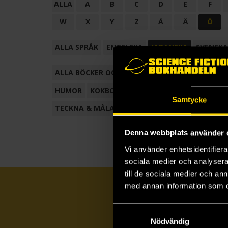
ALLA
A
B
C
D
E
F
W
X
Y
Z
Å
Ä
Ö
ALLA SPRÅK
ENGELSKA
JAPANSKA
SVENSKA
ALLA BÖCKER OCH TECKNADE SERIER
ANTOL
HUMOR
KOKBOK
KONSTBOK
KORTROMAN
Samtycke
TECKNA & MÅLA
TECKNAD SERIE
Denna webbplats använder 
Vi använder enhetsidentifierar
sociala medier och analysera 
till de sociala medier och a
med annan information som du 
Samtyckesval
Nödvändig