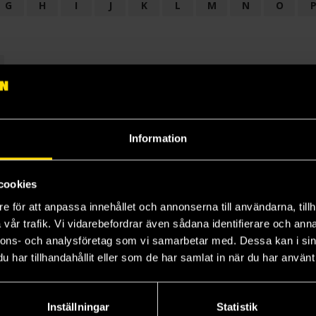
G
H
I
J
K
L
M
N
O
OGI
AUDIODRAMA
BARNBOK
BIOGRAFI
BÖCKER: BAKGRU
LÄROBOK
MAGASIN
NOVELL
NOVELLMAGASIN
NOVELLS
Information
cookies
e för att anpassa innehållet och annonserna till användarna, tillh
vår trafik. Vi vidarebefordrar även sådana identifierare och anna
nnons- och analysföretag som vi samarbetar med. Dessa kan i sin
har tillhandahållit eller som de har samlat in när du har använt 
Prenumerera på vårt nyhetsbrev
Veckobrevet
Inställningar
Statistik