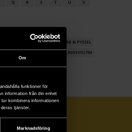
P
Q
R
S
T
U
V
ND
FACKLITTERATUR
HANTVERK & PYSSEL
AMLING
POESI
ROMAN
SAMLINGSVOLYM
Om
andahålla funktioner för
n information från din enhet
 tur kombinera informationen
deras tjänster.
Marknadsföring