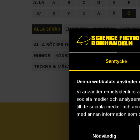
ALLA
A
B
C
D
E
F
W
X
Y
Z
Å
Ä
Ö
ALLA SPRÅK
ENGELSKA
JAPANSKA
SVENSKA
ALLA BÖCKER OCH TECKNADE SERIER
ANTOL
HUMOR
KOKBOK
KONSTBOK
KORTROMAN
Samtycke
TECKNA & MÅLA
TECKNAD SERIE
Denna webbplats använder 
Vi använder enhetsidentifierar
sociala medier och analysera 
till de sociala medier och a
med annan information som du 
Samtyckesval
Nödvändig