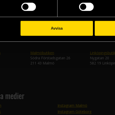
Skic
Avvisa
n
Malmöbutiken
Linköpingsbuti
Södra Förstadsgatan 26
Nygatan 20
211 43 Malmö
582 19 Linköpi
la medier
m
Instagram Malmö
k
Instagram Göteborg