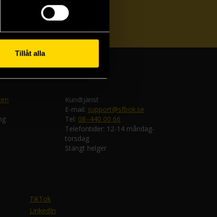
ka
Tillåt alla
ken
Kundtjänst
E-mail:
support@sfbok.se
ng
Tel:
08–440 00 66
Telefontider: 12-14 måndag-
torsdag
Stängt helger
TikTok
LinkedIn