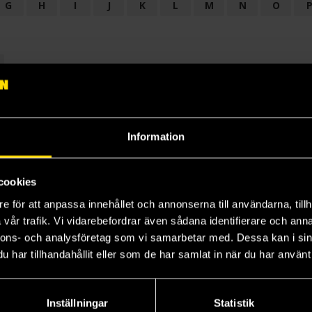
G
H
I
J
K
L
M
N
O
OGI
AUDIODRAMA
BARNBOK
BIOGRAFI
BÖCKER: BAKGRU
LÄROBOK
MAGASIN
NOVELL
NOVELLMAGASIN
NOVELLS
Information
cookies
e för att anpassa innehållet och annonserna till användarna, tillh
vår trafik. Vi vidarebefordrar även sådana identifierare och anna
nnons- och analysföretag som vi samarbetar med. Dessa kan i sin
har tillhandahållit eller som de har samlat in när du har använt 
Prenumerera på vårt nyhetsbrev
Veckobrevet
Inställningar
Statistik