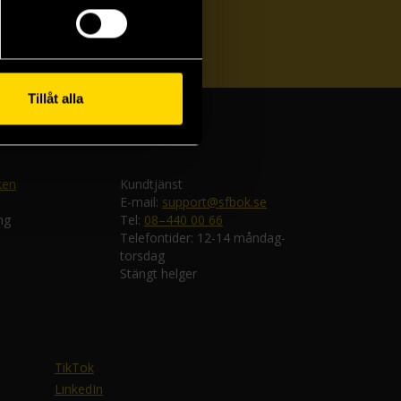
ka
Tillåt alla
ken
Kundtjänst
E-mail:
support@sfbok.se
ng
Tel:
08–440 00 66
Telefontider: 12-14 måndag-
torsdag
Stängt helger
TikTok
LinkedIn