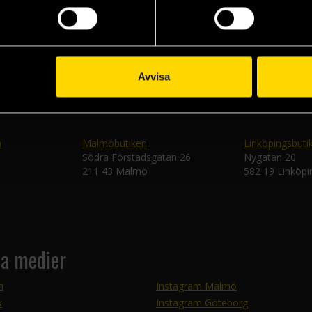
Skic
Avvisa
n
Malmöbutiken
Linköpingsbuti
Södra Förstadsgatan 26
Nygatan 20
211 43 Malmö
582 19 Linköpi
la medier
m
Instagram Malmö
k
Instagram Göteborg