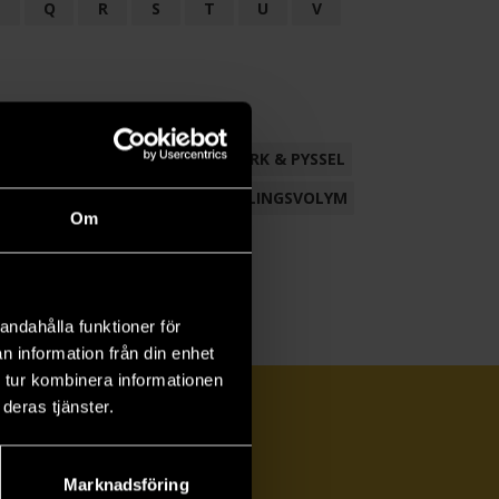
P
Q
R
S
T
U
V
ND
FACKLITTERATUR
HANTVERK & PYSSEL
AMLING
POESI
ROMAN
SAMLINGSVOLYM
Om
andahålla funktioner för
n information från din enhet
 tur kombinera informationen
deras tjänster.
Marknadsföring