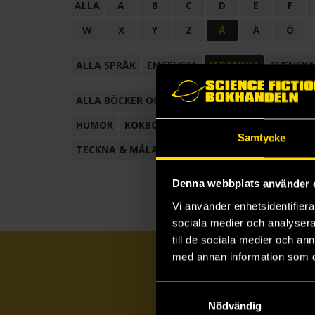
ALLA
A
B
C
D
E
F
W
X
Y
Z
Å
Ä
Ö
ALLA SPRÅK
ENGELSKA
JAPANSKA
SVENSKA
ALLA BÖCKER OCH TECKNADE SERIER
ANTOL
HUMOR
KOKBOK
KONSTBOK
KORTROMAN
Samtycke
TECKNA & MÅLA
TECKNAD SERIE
Denna webbplats använder 
Vi använder enhetsidentifierar
sociala medier och analysera 
till de sociala medier och a
med annan information som du 
Samtyckesval
Nödvändig