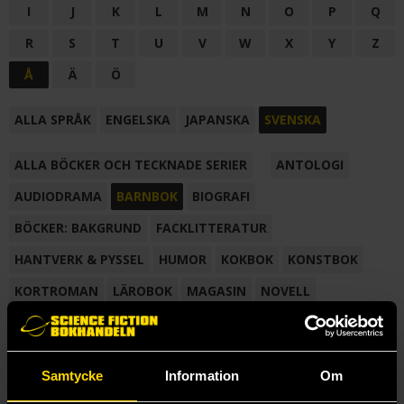
I
J
K
L
M
N
O
P
Q
R
S
T
U
V
W
X
Y
Z
Å
Ä
Ö
ALLA SPRÅK
ENGELSKA
JAPANSKA
SVENSKA
ALLA BÖCKER OCH TECKNADE SERIER
ANTOLOGI
AUDIODRAMA
BARNBOK
BIOGRAFI
BÖCKER: BAKGRUND
FACKLITTERATUR
HANTVERK & PYSSEL
HUMOR
KOKBOK
KONSTBOK
KORTROMAN
LÄROBOK
MAGASIN
NOVELL
NOVELLMAGASIN
NOVELLSAMLING
POESI
ROMAN
SAMLINGSVOLYM
TECKNA & MÅLA
TECKNAD SERIE
Samtycke
Information
Om