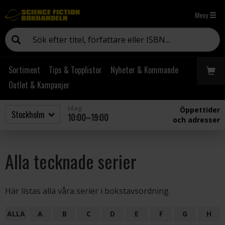
Meny
Sortiment
Tips & Topplistor
Nyheter & Kommande
Outlet & Kampanjer
Idag
Öppettider
10:00–19:00
och adresser
Alla tecknade serier
Här listas alla våra serier i bokstavsordning.
ALLA
A
B
C
D
E
F
G
H