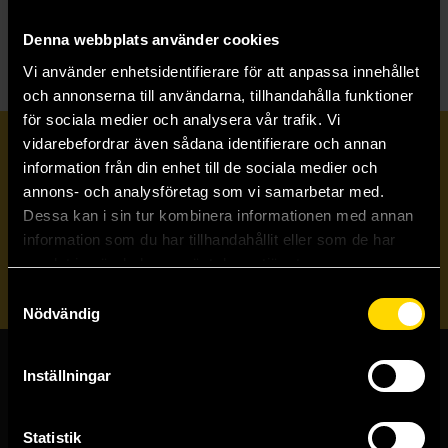
Å
Årstidsserien
Denna webbplats använder cookies
Vi använder enhetsidentifierare för att anpassa innehållet
och annonserna till användarna, tillhandahålla funktioner
för sociala medier och analysera vår trafik. Vi
vidarebefordrar även sådana identifierare och annan
Prenumerera på vårt nyhetsbrev
information från din enhet till de sociala medier och
annons- och analysföretag som vi samarbetar med.
Dessa kan i sin tur kombinera informationen med annan
Veckobrevet
information som du har tillhandahållit eller som de har
samlat in när du har använt deras tjänster.
Skicka
Samtyckesval
Nödvändig
Inställningar
Butiker & kundtjänst
Stockholmsbutiken
Statistik