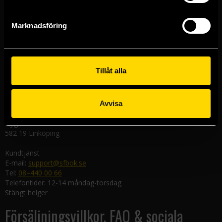
Västerlånggatan 48
111 29 Stockholm
Marknadsföring
Göteborgsbutiken
Kungsgatan 19
411 19 Göteborg
Tillåt alla
Malmöbutiken
Södra Förstadsgatan 26
211 43 Malmö
Avvisa
Linköpingsbutiken
Nygatan 20
582 19 Linköping
Kundtjänst
E-mail:
support@sfbok.se
Tel:
08–440 00 66
Telefontider: 12-14 måndag-torsdag
Stängt helger
Försäljningsvillkor, FAQ & sociala