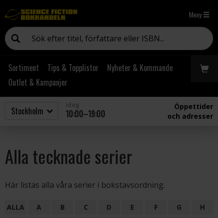
Meny
Sortiment
Tips & Topplistor
Nyheter & Kommande
Outlet & Kampanjer
Idag
Öppettider
10:00–19:00
och adresser
Alla tecknade serier
Här listas alla våra serier i bokstavsordning.
ALLA
A
B
C
D
E
F
G
H