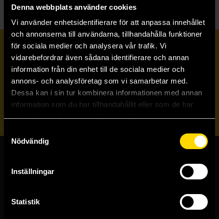
Denna webbplats använder cookies
Vi använder enhetsidentifierare för att anpassa innehållet
och annonserna till användarna, tillhandahålla funktioner
för sociala medier och analysera vår trafik. Vi
Prenumerera på vårt nyhetsbrev
vidarebefordrar även sådana identifierare och annan
information från din enhet till de sociala medier och
annons- och analysföretag som vi samarbetar med.
Veckobrevet
Dessa kan i sin tur kombinera informationen med annan
information som du har tillhandahållit eller som de har
Skicka
samlat in när du har använt deras tjänster.
Samtyckesval
Nödvändig
Butiker & kundtjänst
Inställningar
Stockholmsbutiken
Västerlånggatan 48
Statistik
111 29 Stockholm