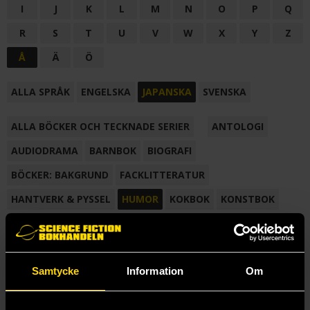
I
J
K
L
M
N
O
P
Q
R
S
T
U
V
W
X
Y
Z
Å
Ä
Ö
ALLA SPRÅK
ENGELSKA
JAPANSKA
SVENSKA
ALLA BÖCKER OCH TECKNADE SERIER
ANTOLOGI
AUDIODRAMA
BARNBOK
BIOGRAFI
BÖCKER: BAKGRUND
FACKLITTERATUR
HANTVERK & PYSSEL
HUMOR
KOKBOK
KONSTBOK
KORTROMAN
LÄROBOK
MAGASIN
NOVELL
NOVELLMAGASIN
NOVELLSAMLING
POESI
ROMAN
Samtycke
Information
Om
SAMLINGSVOLYM
TECKNA & MÅLA
TECKNAD SERIE