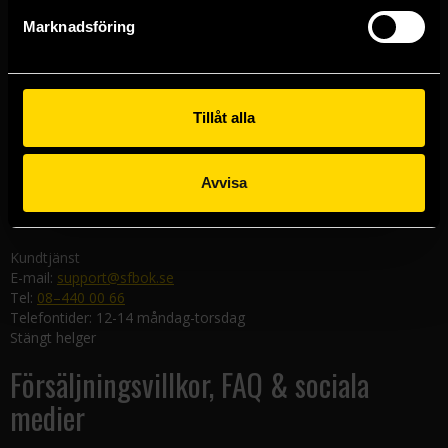
Göteborgsbutiken
Marknadsföring
Kungsgatan 19
411 19 Göteborg
Malmöbutiken
Södra Förstadsgatan 26
Tillåt alla
211 43 Malmö
Linköpingsbutiken
Avvisa
Nygatan 20
582 19 Linköping
Kundtjänst
E-mail:
support@sfbok.se
Tel:
08–440 00 66
Telefontider: 12-14 måndag-torsdag
Stängt helger
Försäljningsvillkor, FAQ & sociala
medier