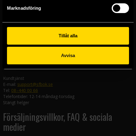
Göteborgsbutiken
Marknadsföring
Kungsgatan 19
411 19 Göteborg
Malmöbutiken
Södra Förstadsgatan 26
Tillåt alla
211 43 Malmö
Linköpingsbutiken
Avvisa
Nygatan 20
582 19 Linköping
Kundtjänst
E-mail:
support@sfbok.se
Tel:
08–440 00 66
Telefontider: 12-14 måndag-torsdag
Stängt helger
Försäljningsvillkor, FAQ & sociala
medier