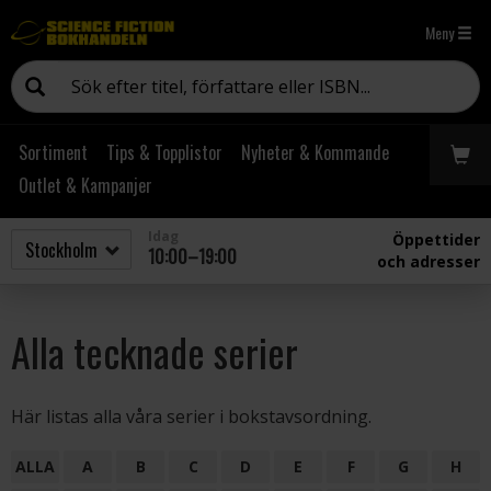
Meny
Sortiment
Tips & Topplistor
Nyheter & Kommande
Outlet & Kampanjer
Idag
Öppettider
10:00–19:00
och adresser
Alla tecknade serier
Här listas alla våra serier i bokstavsordning.
ALLA
A
B
C
D
E
F
G
H