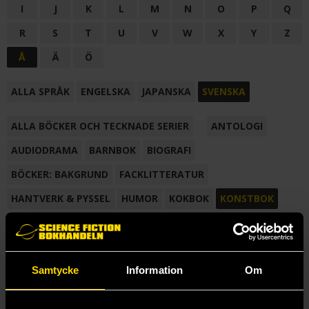
I
J
K
L
M
N
O
P
Q
R
S
T
U
V
W
X
Y
Z
Å
Ä
Ö
ALLA SPRÅK
ENGELSKA
JAPANSKA
SVENSKA
ALLA BÖCKER OCH TECKNADE SERIER
ANTOLOGI
AUDIODRAMA
BARNBOK
BIOGRAFI
BÖCKER: BAKGRUND
FACKLITTERATUR
HANTVERK & PYSSEL
HUMOR
KOKBOK
KONSTBOK
KORTROMAN
LÄROBOK
MAGASIN
NOVELL
NOVELLMAGASIN
NOVELLSAMLING
POESI
ROMAN
Samtycke
Information
Om
SAMLINGSVOLYM
TECKNA & MÅLA
TECKNAD SERIE