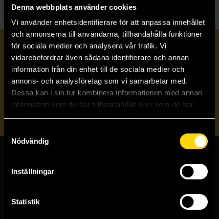
Denna webbplats använder cookies
Vi använder enhetsidentifierare för att anpassa innehållet
och annonserna till användarna, tillhandahålla funktioner
för sociala medier och analysera vår trafik. Vi
Prenumerera på vårt nyhetsbrev
vidarebefordrar även sådana identifierare och annan
information från din enhet till de sociala medier och
annons- och analysföretag som vi samarbetar med.
Veckobrevet
Dessa kan i sin tur kombinera informationen med annan
information som du har tillhandahållit eller som de har
Skicka
samlat in när du har använt deras tjänster.
Samtyckesval
Nödvändig
Butiker & kundtjänst
Inställningar
Stockholmsbutiken
Västerlånggatan 48
Statistik
111 29 Stockholm