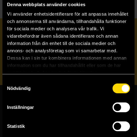
Denna webbplats använder cookies
Vi använder enhetsidentifierare för att anpassa innehållet
och annonserna till användarna, tillhandahålla funktioner
för sociala medier och analysera vår trafik. Vi
Prenumerera på vårt nyhetsbrev
vidarebefordrar även sådana identifierare och annan
information från din enhet till de sociala medier och
annons- och analysföretag som vi samarbetar med.
Veckobrevet
Dessa kan i sin tur kombinera informationen med annan
information som du har tillhandahållit eller som de har
Skicka
samlat in när du har använt deras tjänster.
Samtyckesval
Nödvändig
Butiker & kundtjänst
Inställningar
Stockholmsbutiken
Västerlånggatan 48
Statistik
111 29 Stockholm