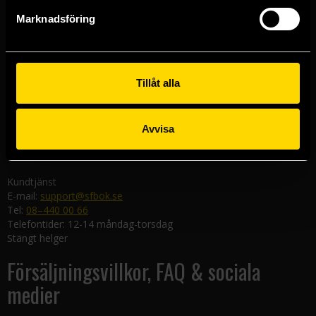
Göteborgsbutiken
Marknadsföring
Kungsgatan 19
411 19 Göteborg
Malmöbutiken
Södra Förstadsgatan 26
Tillåt alla
211 43 Malmö
Linköpingsbutiken
Avvisa
Nygatan 20
582 19 Linköping
Kundtjänst
E-mail:
support@sfbok.se
Tel:
08–440 00 66
Telefontider: 12-14 måndag-torsdag
Stängt helger
Försäljningsvillkor, FAQ & sociala
medier