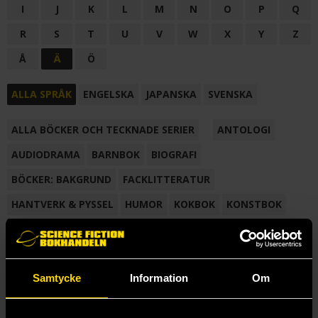
I
J
K
L
M
N
O
P
Q
R
S
T
U
V
W
X
Y
Z
Å
Ä
Ö
ALLA SPRÅK
ENGELSKA
JAPANSKA
SVENSKA
ALLA BÖCKER OCH TECKNADE SERIER
ANTOLOGI
AUDIODRAMA
BARNBOK
BIOGRAFI
BÖCKER: BAKGRUND
FACKLITTERATUR
HANTVERK & PYSSEL
HUMOR
KOKBOK
KONSTBOK
KORTROMAN
LÄROBOK
MAGASIN
NOVELL
NOVELLMAGASIN
NOVELLSAMLING
POESI
ROMAN
Samtycke
Information
Om
SAMLINGSVOLYM
TECKNA & MÅLA
TECKNAD SERIE