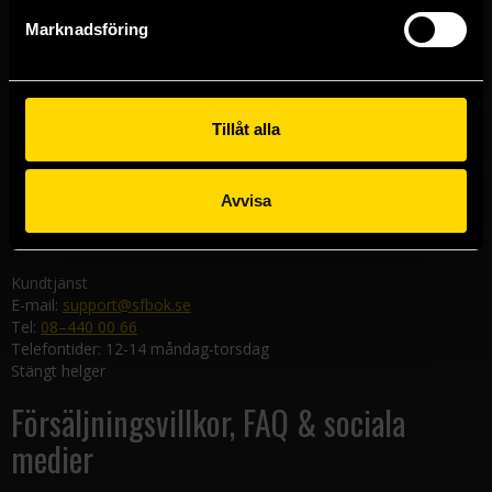
Göteborgsbutiken
Marknadsföring
Kungsgatan 19
411 19 Göteborg
Malmöbutiken
Södra Förstadsgatan 26
Tillåt alla
211 43 Malmö
Linköpingsbutiken
Avvisa
Nygatan 20
582 19 Linköping
Kundtjänst
E-mail:
support@sfbok.se
Tel:
08–440 00 66
Telefontider: 12-14 måndag-torsdag
Stängt helger
Försäljningsvillkor, FAQ & sociala
medier