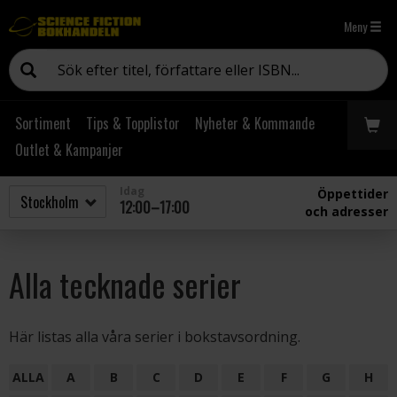
Meny
Sortiment
Tips & Topplistor
Nyheter & Kommande
Outlet & Kampanjer
Idag
Öppettider
12:00–17:00
och adresser
Alla tecknade serier
Här listas alla våra serier i bokstavsordning.
ALLA
A
B
C
D
E
F
G
H