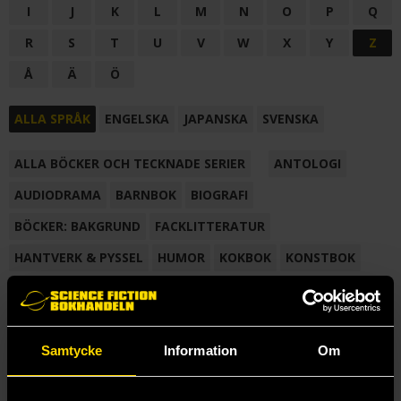
I
J
K
L
M
N
O
P
Q
R
S
T
U
V
W
X
Y
Z
Å
Ä
Ö
ALLA SPRÅK
ENGELSKA
JAPANSKA
SVENSKA
ALLA BÖCKER OCH TECKNADE SERIER
ANTOLOGI
AUDIODRAMA
BARNBOK
BIOGRAFI
BÖCKER: BAKGRUND
FACKLITTERATUR
HANTVERK & PYSSEL
HUMOR
KOKBOK
KONSTBOK
KORTROMAN
LÄROBOK
MAGASIN
NOVELL
NOVELLMAGASIN
NOVELLSAMLING
POESI
ROMAN
Samtycke
Information
Om
SAMLINGSVOLYM
TECKNA & MÅLA
TECKNAD SERIE