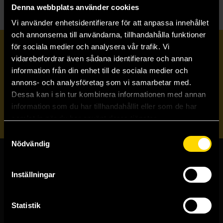
Denna webbplats använder cookies
Vi använder enhetsidentifierare för att anpassa innehållet
och annonserna till användarna, tillhandahålla funktioner
för sociala medier och analysera vår trafik. Vi
Prenumerera på vårt nyhetsbrev
vidarebefordrar även sådana identifierare och annan
information från din enhet till de sociala medier och
annons- och analysföretag som vi samarbetar med.
Veckobrevet
Dessa kan i sin tur kombinera informationen med annan
information som du har tillhandahållit eller som de har
Skicka
samlat in när du har använt deras tjänster.
Samtyckesval
Nödvändig
Butiker & kundtjänst
Inställningar
Stockholmsbutiken
Västerlånggatan 48
Statistik
111 29 Stockholm