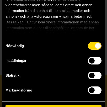
Your Lie in April
vidarebefordrar även sådana identifierare och annan
Your Name
information från din enhet till de sociala medier och
Yu-Gi-Oh 3-in-1
annons- och analysföretag som vi samarbetar med.
Yumi & Tomu
Dessa kan i sin tur kombinera informationen med annan
Yumi & Tomu seriebok
information som du har tillhandahållit eller som de har
Yuri Is My Job!
Yuri Yuri Panic: A Case of Extreme Cuteness Has
samlat in när du har använt deras tjänster.
Occurred!
Samtyckesval
Nödvändig
Ü
Übel Blatt Deluxe Edition
Inställningar
Statistik
Prenumerera på vårt nyhetsbrev
Marknadsföring
Veckobrevet