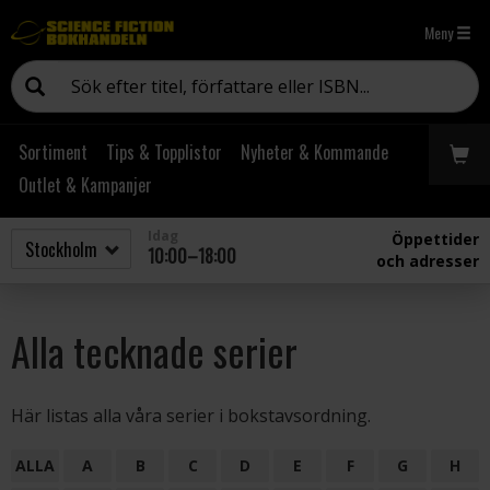
Meny
Sortiment
Tips & Topplistor
Nyheter & Kommande
Outlet & Kampanjer
Idag
Öppettider
10:00–18:00
och adresser
Alla tecknade serier
Här listas alla våra serier i bokstavsordning.
ALLA
A
B
C
D
E
F
G
H