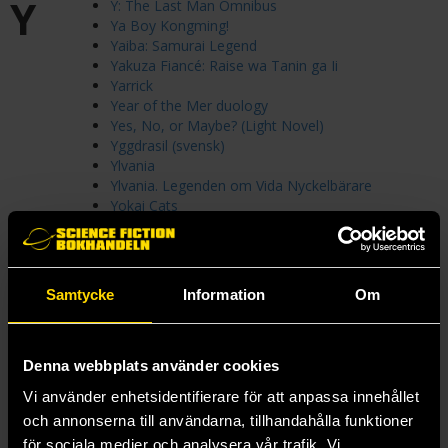
Y
Y: The Last Man Omnibus
Ya Boy Kongming!
Yaiba: Samurai Legend
Yakuza Fiancé: Raise wa Tanin ga Ii
Yarrick
Year of the Mer duology
Yes, No, or Maybe? (Light Novel)
Yggdrasil (svensk)
Ylvania
Ylvania. Legenden om Vida Nyckelbärare
Yokai Cats
Yoko Tsuno
Yokohama Kaidashi Kikou: Omnibus Collection
Yona of the Dawn
Yona: Gryningens prinsessa
Samtycke
Information
Om
YoRHa: Pearl Harbor Descent Record - A
NieR:Automata Story
Yotsuba
You
Denna webbplats använder cookies
You Can't Bluff the Sharp-Eyed Sister
Vi använder enhetsidentifierare för att anpassa innehållet
You Might As Well Be the One
och annonserna till användarna, tillhandahålla funktioner
You've Got Mail: The Perils of Pigeon Post - Fei Ge
för sociala medier och analysera vår trafik. Vi
Jiao You Xu Jin Shen