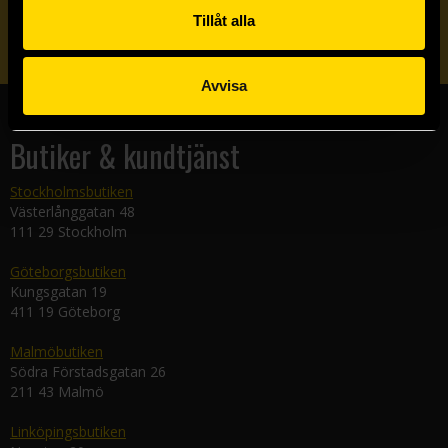
Tillåt alla
Skicka
Avvisa
Butiker & kundtjänst
Stockholmsbutiken
Västerlånggatan 48
111 29 Stockholm
Göteborgsbutiken
Kungsgatan 19
411 19 Göteborg
Malmöbutiken
Södra Förstadsgatan 26
211 43 Malmö
Linköpingsbutiken