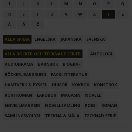
I
J
K
L
M
N
O
P
Q
R
S
T
U
V
W
X
Y
Z
Å
Ä
Ö
ALLA SPRÅK
ENGELSKA
JAPANSKA
SVENSKA
ALLA BÖCKER OCH TECKNADE SERIER
ANTOLOGI
AUDIODRAMA
BARNBOK
BIOGRAFI
BÖCKER: BAKGRUND
FACKLITTERATUR
HANTVERK & PYSSEL
HUMOR
KOKBOK
KONSTBOK
KORTROMAN
LÄROBOK
MAGASIN
NOVELL
NOVELLMAGASIN
NOVELLSAMLING
POESI
ROMAN
SAMLINGSVOLYM
TECKNA & MÅLA
TECKNAD SERIE