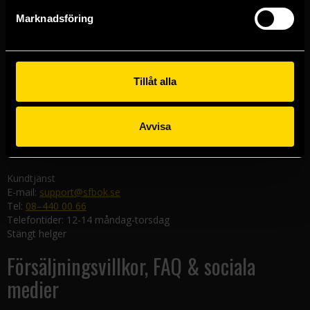
Göteborgsbutiken
Marknadsföring
Kungsgatan 19
411 19 Göteborg
Malmöbutiken
Södra Förstadsgatan 26
Tillåt alla
211 43 Malmö
Linköpingsbutiken
Avvisa
Nygatan 20
582 19 Linköping
Kundtjänst
E-mail:
support@sfbok.se
Tel:
08–440 00 66
Telefontider: 12-14 måndag-torsdag
Stängt helger
Försäljningsvillkor, FAQ & sociala
medier