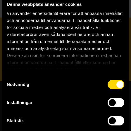
Denna webbplats använder cookies
Vi använder enhetsidentifierare för att anpassa innehållet
och annonserna till användarna, tillhandahålla funktioner
för sociala medier och analysera vår trafik. Vi
Prenumerera på vårt nyhetsbrev
vidarebefordrar även sådana identifierare och annan
information från din enhet till de sociala medier och
annons- och analysföretag som vi samarbetar med.
Veckobrevet
Dessa kan i sin tur kombinera informationen med annan
information som du har tillhandahållit eller som de har
Skicka
samlat in när du har använt deras tjänster.
Samtyckesval
Nödvändig
Butiker & kundtjänst
Inställningar
Stockholmsbutiken
Västerlånggatan 48
Statistik
111 29 Stockholm