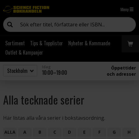
Meny
Sortiment
Tips & Topplistor
Nyheter & Kommande
Outlet & Kampanjer
Idag
Öppettider
10:00–19:00
och adresser
Alla tecknade serier
Här listas alla våra serier i bokstavsordning.
ALLA
A
B
C
D
E
F
G
H