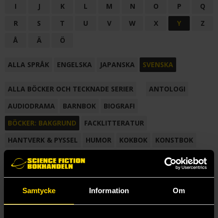
I
J
K
L
M
N
O
P
Q
R
S
T
U
V
W
X
Y
Z
Å
Ä
Ö
ALLA SPRÅK
ENGELSKA
JAPANSKA
SVENSKA
ALLA BÖCKER OCH TECKNADE SERIER
ANTOLOGI
AUDIODRAMA
BARNBOK
BIOGRAFI
BÖCKER: BAKGRUND
FACKLITTERATUR
HANTVERK & PYSSEL
HUMOR
KOKBOK
KONSTBOK
KORTROMAN
LÄROBOK
MAGASIN
NOVELL
NOVELLMAGASIN
NOVELLSAMLING
POESI
ROMAN
Samtycke
Information
Om
SAMLINGSVOLYM
TECKNA & MÅLA
TECKNAD SERIE