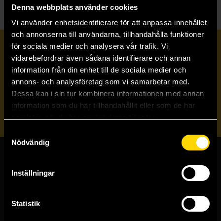
Denna webbplats använder cookies
Vi använder enhetsidentifierare för att anpassa innehållet
och annonserna till användarna, tillhandahålla funktioner
för sociala medier och analysera vår trafik. Vi
Prenumerera på vårt nyhetsbrev
vidarebefordrar även sådana identifierare och annan
information från din enhet till de sociala medier och
annons- och analysföretag som vi samarbetar med.
Veckobrevet
Dessa kan i sin tur kombinera informationen med annan
information som du har tillhandahållit eller som de har
Skicka
samlat in när du har använt deras tjänster.
Samtyckesval
Nödvändig
Butiker & kundtjänst
Inställningar
Stockholmsbutiken
Västerlånggatan 48
Statistik
111 29 Stockholm