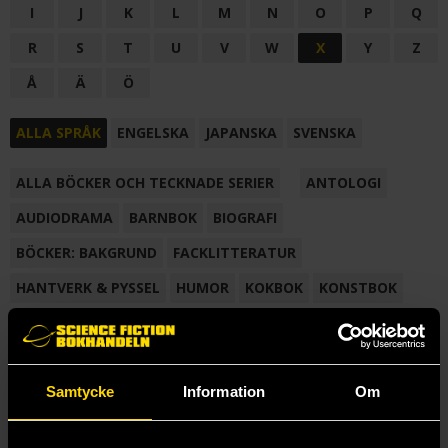
I
J
K
L
M
N
O
P
Q
R
S
T
U
V
W
X
Y
Z
Å
Ä
Ö
ALLA SPRÅK
ENGELSKA
JAPANSKA
SVENSKA
ALLA BÖCKER OCH TECKNADE SERIER
ANTOLOGI
AUDIODRAMA
BARNBOK
BIOGRAFI
BÖCKER: BAKGRUND
FACKLITTERATUR
HANTVERK & PYSSEL
HUMOR
KOKBOK
KONSTBOK
KORTROMAN
LÄROBOK
MAGASIN
NOVELL
NOVELLMAGASIN
NOVELLSAMLING
POESI
ROMAN
Samtycke
Information
Om
SAMLINGSVOLYM
TECKNA & MÅLA
TECKNAD SERIE