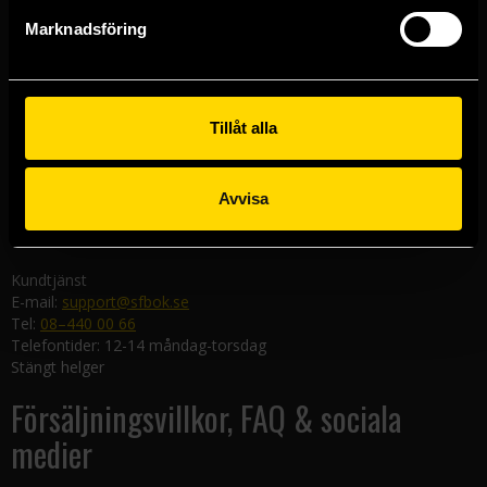
Göteborgsbutiken
Marknadsföring
Kungsgatan 19
411 19 Göteborg
Malmöbutiken
Södra Förstadsgatan 26
Tillåt alla
211 43 Malmö
Linköpingsbutiken
Avvisa
Nygatan 20
582 19 Linköping
Kundtjänst
E-mail:
support@sfbok.se
Tel:
08–440 00 66
Telefontider: 12-14 måndag-torsdag
Stängt helger
Försäljningsvillkor, FAQ & sociala
medier