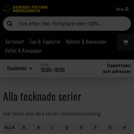
Meny
Sortiment
Tips & Topplistor
Nyheter & Kommande
Outlet & Kampanjer
Idag
Öppettider
10:00–18:00
och adresser
Alla tecknade serier
Här listas alla våra serier i bokstavsordning.
ALLA
A
B
C
D
E
F
G
H