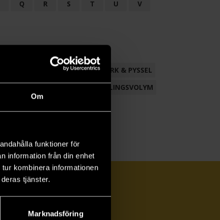
P
Q
R
S
T
U
V
ND
FACKLITTERATUR
HANTVERK & PYSSEL
AMLING
POESI
ROMAN
SAMLINGSVOLYM
Om
andahålla funktioner för
n information från din enhet
 tur kombinera informationen
deras tjänster.
Marknadsföring