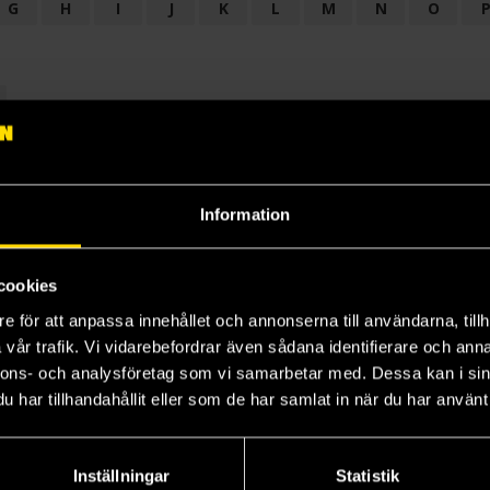
G
H
I
J
K
L
M
N
O
OGI
AUDIODRAMA
BARNBOK
BIOGRAFI
BÖCKER: BAKGRU
LÄROBOK
MAGASIN
NOVELL
NOVELLMAGASIN
NOVELLS
Information
cookies
e för att anpassa innehållet och annonserna till användarna, tillh
vår trafik. Vi vidarebefordrar även sådana identifierare och anna
nnons- och analysföretag som vi samarbetar med. Dessa kan i sin
har tillhandahållit eller som de har samlat in när du har använt 
Prenumerera på vårt nyhetsbrev
Veckobrevet
Inställningar
Statistik