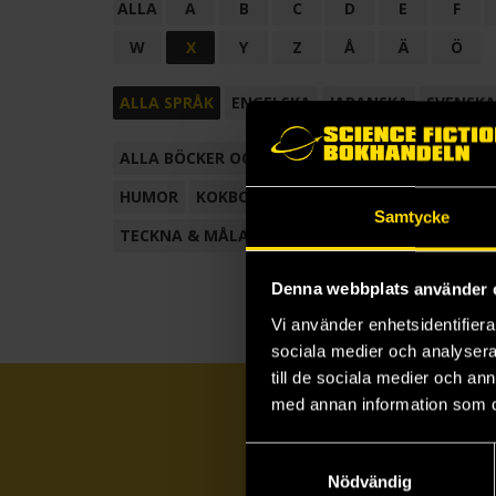
ALLA
A
B
C
D
E
F
W
X
Y
Z
Å
Ä
Ö
ALLA SPRÅK
ENGELSKA
JAPANSKA
SVENSKA
ALLA BÖCKER OCH TECKNADE SERIER
ANTOL
HUMOR
KOKBOK
KONSTBOK
KORTROMAN
Samtycke
TECKNA & MÅLA
TECKNAD SERIE
Denna webbplats använder 
Vi använder enhetsidentifierar
sociala medier och analysera 
till de sociala medier och a
med annan information som du 
Samtyckesval
Nödvändig