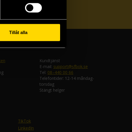
ka
Tillåt alla
ken
Kundtjänst
E-mail:
support@sfbok.se
ng
Tel:
08–440 00 66
Telefontider: 12-14 måndag-
torsdag
Stängt helger
TikTok
LinkedIn