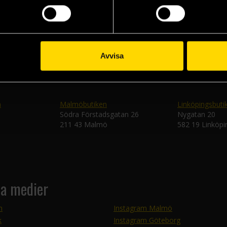
Skic
Avvisa
n
Malmöbutiken
Linköpingsbuti
Södra Förstadsgatan 26
Nygatan 20
211 43 Malmö
582 19 Linköpi
la medier
m
Instagram Malmö
k
Instagram Göteborg