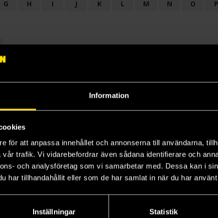
G
H
I
J
K
L
M
N
O
OGI
AUDIODRAMA
BARNBOK
BIOGRAFI
BÖCKER: BAKGRU
LÄROBOK
MAGASIN
NOVELL
NOVELLMAGASIN
NOVELLS
Information
cookies
e för att anpassa innehållet och annonserna till användarna, tillh
vår trafik. Vi vidarebefordrar även sådana identifierare och anna
nnons- och analysföretag som vi samarbetar med. Dessa kan i sin
har tillhandahållit eller som de har samlat in när du har använt 
Prenumerera på vårt nyhetsbrev
Veckobrevet
Inställningar
Statistik