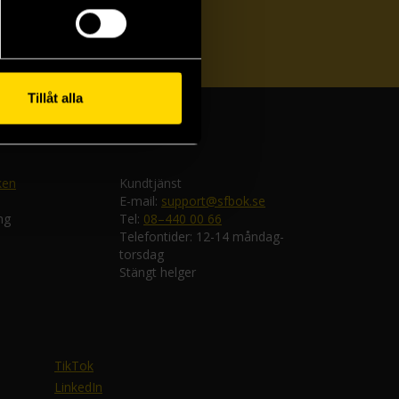
ka
Tillåt alla
ken
Kundtjänst
E-mail:
support@sfbok.se
ng
Tel:
08–440 00 66
Telefontider: 12-14 måndag-
torsdag
Stängt helger
TikTok
LinkedIn