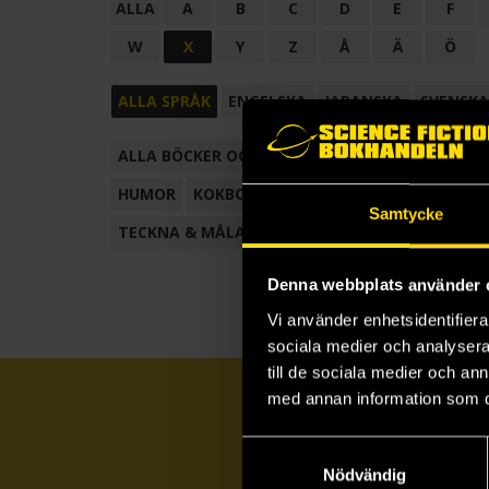
ALLA
A
B
C
D
E
F
W
X
Y
Z
Å
Ä
Ö
ALLA SPRÅK
ENGELSKA
JAPANSKA
SVENSKA
ALLA BÖCKER OCH TECKNADE SERIER
ANTOL
HUMOR
KOKBOK
KONSTBOK
KORTROMAN
Samtycke
TECKNA & MÅLA
TECKNAD SERIE
Denna webbplats använder 
Vi använder enhetsidentifierar
sociala medier och analysera 
till de sociala medier och a
med annan information som du 
Samtyckesval
Nödvändig