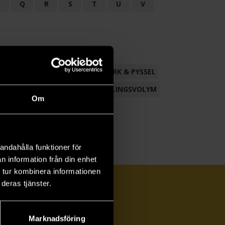
P
Q
R
S
T
U
V
ND
FACKLITTERATUR
HANTVERK & PYSSEL
AMLING
POESI
ROMAN
SAMLINGSVOLYM
Om
andahålla funktioner för
n information från din enhet
 tur kombinera informationen
deras tjänster.
Marknadsföring