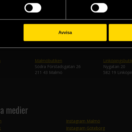
Skic
Avvisa
n
Malmöbutiken
Linköpingsbuti
Södra Förstadsgatan 26
Nygatan 20
211 43 Malmö
582 19 Linköpi
la medier
m
Instagram Malmö
k
Instagram Göteborg