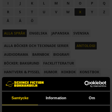
I
J
K
L
M
N
O
P
Q
R
S
T
U
V
W
X
Y
Z
Å
Ä
Ö
ALLA SPRÅK
ENGELSKA
JAPANSKA
SVENSKA
ALLA BÖCKER OCH TECKNADE SERIER
ANTOLOGI
AUDIODRAMA
BARNBOK
BIOGRAFI
BÖCKER: BAKGRUND
FACKLITTERATUR
HANTVERK & PYSSEL
HUMOR
KOKBOK
KONSTBOK
KORTROMAN
LÄROBOK
MAGASIN
NOVELL
NOVELLMAGASIN
NOVELLSAMLING
POESI
ROMAN
Samtycke
Information
Om
SAMLINGSVOLYM
TECKNA & MÅLA
TECKNAD SERIE