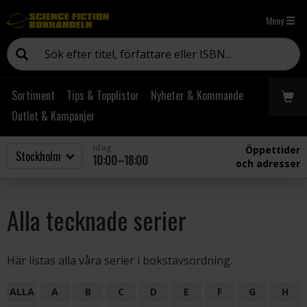
Meny
Sortiment
Tips & Topplistor
Nyheter & Kommande
Outlet & Kampanjer
Idag
Öppettider
10:00–18:00
och adresser
Alla tecknade serier
Här listas alla våra serier i bokstavsordning.
ALLA
A
B
C
D
E
F
G
H