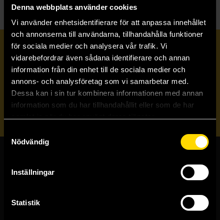
Denna webbplats använder cookies
Vi använder enhetsidentifierare för att anpassa innehållet
och annonserna till användarna, tillhandahålla funktioner
för sociala medier och analysera vår trafik. Vi
Prenumerera på vårt nyhetsbrev
vidarebefordrar även sådana identifierare och annan
information från din enhet till de sociala medier och
annons- och analysföretag som vi samarbetar med.
Veckobrevet
Dessa kan i sin tur kombinera informationen med annan
information som du har tillhandahållit eller som de har
Skicka
samlat in när du har använt deras tjänster.
Samtyckesval
Nödvändig
Butiker & kundtjänst
Inställningar
Stockholmsbutiken
Västerlånggatan 48
Statistik
111 29 Stockholm