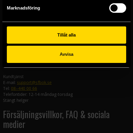
Göteborgsbutiken
Marknadsföring
Kungsgatan 19
411 19 Göteborg
Malmöbutiken
Södra Förstadsgatan 26
Tillåt alla
211 43 Malmö
Linköpingsbutiken
Avvisa
Nygatan 20
582 19 Linköping
Kundtjänst
E-mail:
support@sfbok.se
Tel:
08–440 00 66
Telefontider: 12-14 måndag-torsdag
Stängt helger
Försäljningsvillkor, FAQ & sociala
medier