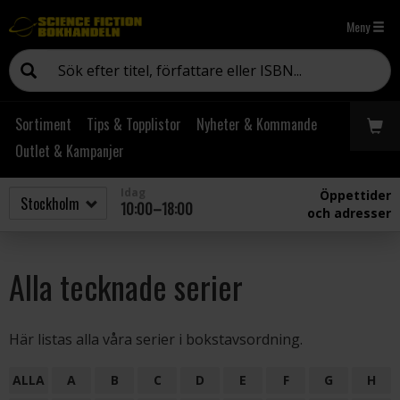
Meny
Sortiment
Tips & Topplistor
Nyheter & Kommande
Outlet & Kampanjer
Idag
Öppettider
10:00–18:00
och adresser
Alla tecknade serier
Här listas alla våra serier i bokstavsordning.
ALLA
A
B
C
D
E
F
G
H