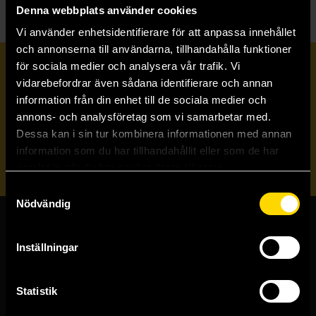
Denna webbplats använder cookies
Vi använder enhetsidentifierare för att anpassa innehållet
och annonserna till användarna, tillhandahålla funktioner
för sociala medier och analysera vår trafik. Vi
Prenumerera på vårt nyhetsbrev
vidarebefordrar även sådana identifierare och annan
information från din enhet till de sociala medier och
annons- och analysföretag som vi samarbetar med.
Veckobrevet
Dessa kan i sin tur kombinera informationen med annan
information som du har tillhandahållit eller som de har
Skicka
samlat in när du har använt deras tjänster.
Samtyckesval
Nödvändig
Butiker & kundtjänst
Inställningar
Stockholmsbutiken
Västerlånggatan 48
Statistik
111 29 Stockholm