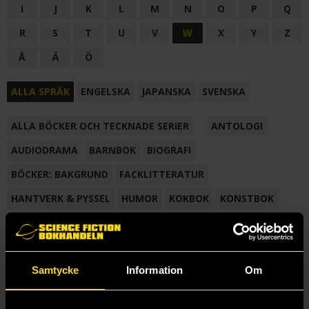
I
J
K
L
M
N
O
P
Q
R
S
T
U
V
W
X
Y
Z
Å
Ä
Ö
ALLA SPRÅK
ENGELSKA
JAPANSKA
SVENSKA
ALLA BÖCKER OCH TECKNADE SERIER
ANTOLOGI
AUDIODRAMA
BARNBOK
BIOGRAFI
BÖCKER: BAKGRUND
FACKLITTERATUR
HANTVERK & PYSSEL
HUMOR
KOKBOK
KONSTBOK
KORTROMAN
LÄROBOK
MAGASIN
NOVELL
NOVELLMAGASIN
NOVELLSAMLING
POESI
ROMAN
Samtycke
Information
Om
SAMLINGSVOLYM
TECKNA & MÅLA
TECKNAD SERIE