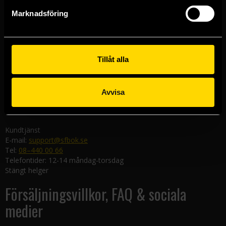
Göteborgsbutiken
Marknadsföring
Kungsgatan 19
411 19 Göteborg
Malmöbutiken
Södra Förstadsgatan 26
Tillåt alla
211 43 Malmö
Linköpingsbutiken
Avvisa
Nygatan 20
582 19 Linköping
Kundtjänst
E-mail:
support@sfbok.se
Tel:
08–440 00 66
Telefontider: 12-14 måndag-torsdag
Stängt helger
Försäljningsvillkor, FAQ & sociala
medier