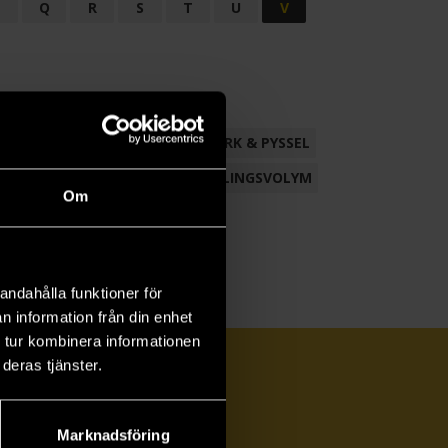
P
Q
R
S
T
U
V
ND
FACKLITTERATUR
HANTVERK & PYSSEL
AMLING
POESI
ROMAN
SAMLINGSVOLYM
Om
andahålla funktioner för
n information från din enhet
 tur kombinera informationen
deras tjänster.
Marknadsföring