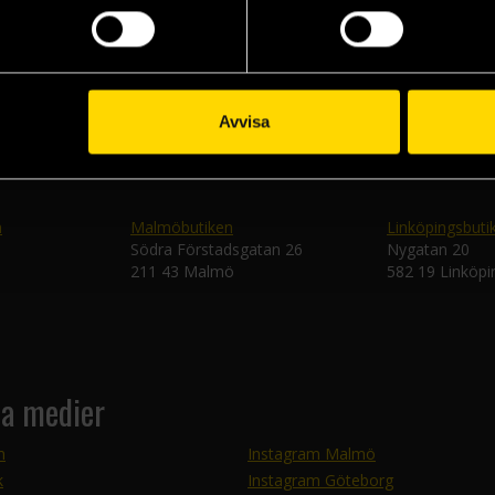
Skic
Avvisa
n
Malmöbutiken
Linköpingsbuti
Södra Förstadsgatan 26
Nygatan 20
211 43 Malmö
582 19 Linköpi
la medier
m
Instagram Malmö
k
Instagram Göteborg