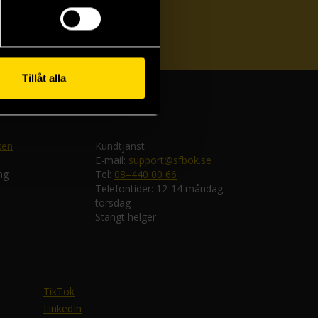
ka
Tillåt alla
ken
Kundtjänst
E-mail:
support@sfbok.se
ng
Tel:
08–440 00 66
Telefontider: 12-14 måndag-
torsdag
Stängt helger
TikTok
LinkedIn