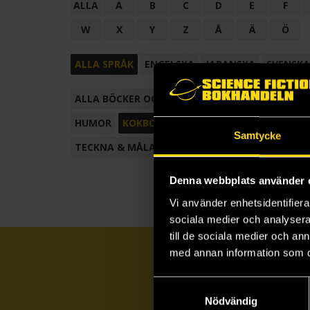
ALLA
A
B
C
D
E
F
W
X
Y
Z
Å
Ä
Ö
ALLA SPRÅK
ENGELSKA
JAPANSKA
SVENSKA
ALLA BÖCKER OCH TECKNADE SERIER
ANTOL
HUMOR
KOKBOK
KONSTBOK
KORTROMAN
Samtycke
TECKNA & MÅLA
TECKNAD SERIE
Denna webbplats använder 
Vi använder enhetsidentifierar
sociala medier och analysera 
till de sociala medier och a
med annan information som du 
Samtyckesval
Nödvändig