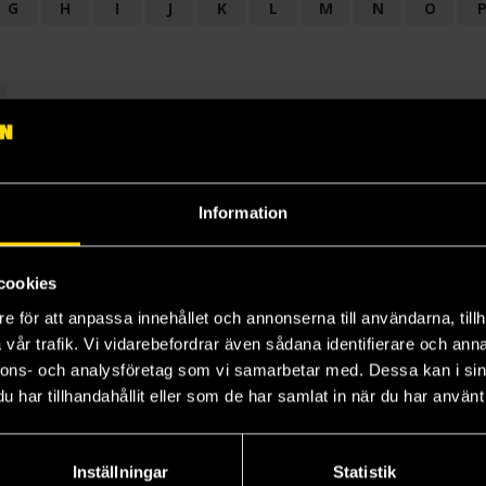
G
H
I
J
K
L
M
N
O
OGI
AUDIODRAMA
BARNBOK
BIOGRAFI
BÖCKER: BAKGRU
LÄROBOK
MAGASIN
NOVELL
NOVELLMAGASIN
NOVELLS
Information
cookies
e för att anpassa innehållet och annonserna till användarna, tillh
vår trafik. Vi vidarebefordrar även sådana identifierare och anna
nnons- och analysföretag som vi samarbetar med. Dessa kan i sin
har tillhandahållit eller som de har samlat in när du har använt 
Prenumerera på vårt nyhetsbrev
Veckobrevet
Inställningar
Statistik