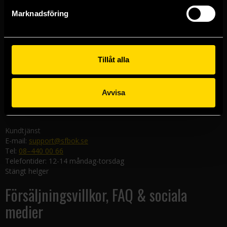
Göteborgsbutiken
Marknadsföring
Kungsgatan 19
411 19 Göteborg
Malmöbutiken
Södra Förstadsgatan 26
Tillåt alla
211 43 Malmö
Linköpingsbutiken
Avvisa
Nygatan 20
582 19 Linköping
Kundtjänst
E-mail:
support@sfbok.se
Tel:
08–440 00 66
Telefontider: 12-14 måndag-torsdag
Stängt helger
Försäljningsvillkor, FAQ & sociala
medier