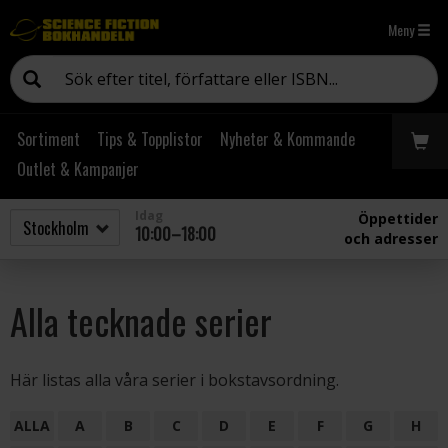
Meny
Sortiment
Tips & Topplistor
Nyheter & Kommande
Outlet & Kampanjer
Idag
Öppettider
10:00–18:00
och adresser
Alla tecknade serier
Här listas alla våra serier i bokstavsordning.
ALLA
A
B
C
D
E
F
G
H