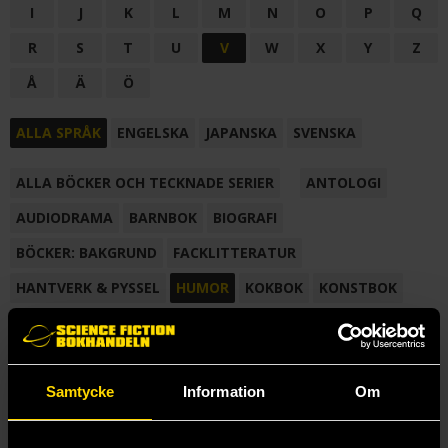
I
J
K
L
M
N
O
P
Q
R
S
T
U
V
W
X
Y
Z
Å
Ä
Ö
ALLA SPRÅK
ENGELSKA
JAPANSKA
SVENSKA
ALLA BÖCKER OCH TECKNADE SERIER
ANTOLOGI
AUDIODRAMA
BARNBOK
BIOGRAFI
BÖCKER: BAKGRUND
FACKLITTERATUR
HANTVERK & PYSSEL
HUMOR
KOKBOK
KONSTBOK
KORTROMAN
LÄROBOK
MAGASIN
NOVELL
NOVELLMAGASIN
NOVELLSAMLING
POESI
ROMAN
Samtycke
Information
Om
SAMLINGSVOLYM
TECKNA & MÅLA
TECKNAD SERIE