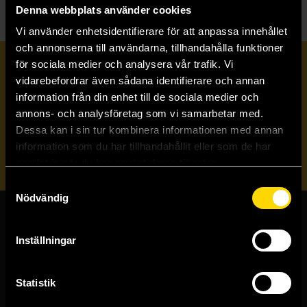
Denna webbplats använder cookies
Vi använder enhetsidentifierare för att anpassa innehållet
och annonserna till användarna, tillhandahålla funktioner
för sociala medier och analysera vår trafik. Vi
Prenumerera på vårt nyhetsbrev
vidarebefordrar även sådana identifierare och annan
information från din enhet till de sociala medier och
annons- och analysföretag som vi samarbetar med.
Veckobrevet
Dessa kan i sin tur kombinera informationen med annan
information som du har tillhandahållit eller som de har
Skicka
samlat in när du har använt deras tjänster.
Samtyckesval
Nödvändig
Butiker & kundtjänst
Inställningar
Stockholmsbutiken
Västerlånggatan 48
Statistik
111 29 Stockholm