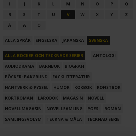
I
J
K
L
M
N
O
P
Q
R
S
T
U
V
W
X
Y
Z
Å
Ä
Ö
ALLA SPRÅK
ENGELSKA
JAPANSKA
SVENSKA
ALLA BÖCKER OCH TECKNADE SERIER
ANTOLOGI
AUDIODRAMA
BARNBOK
BIOGRAFI
BÖCKER: BAKGRUND
FACKLITTERATUR
HANTVERK & PYSSEL
HUMOR
KOKBOK
KONSTBOK
KORTROMAN
LÄROBOK
MAGASIN
NOVELL
NOVELLMAGASIN
NOVELLSAMLING
POESI
ROMAN
SAMLINGSVOLYM
TECKNA & MÅLA
TECKNAD SERIE