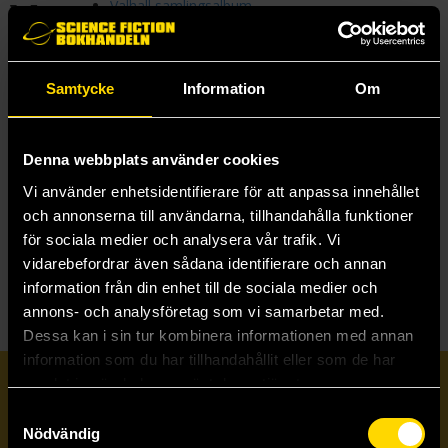
V
Valhall samlingsalbum
Vampyrkrönikan
Vardari
Vargavidderna
Vargbröder
Samtycke
Information
Om
Vid vansinnets berg
Vilddjur
Vindvandraren
Denna webbplats använder cookies
Vinterns Konung
Vår trädkoja
Vi använder enhetsidentifierare för att anpassa innehållet
Välj ditt äventyr
och annonserna till användarna, tillhandahålla funktioner
Välkommen till muséet
för sociala medier och analysera vår trafik. Vi
Världens väktare
vidarebefordrar även sådana identifierare och annan
information från din enhet till de sociala medier och
annons- och analysföretag som vi samarbetar med.
Dessa kan i sin tur kombinera informationen med annan
information som du har tillhandahållit eller som de har
samlat in när du har använt deras tjänster.
Prenumerera på vårt nyhetsbrev
Samtyckesval
Nödvändig