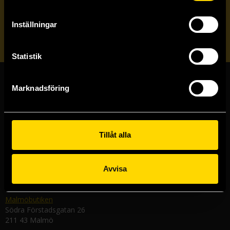
Veckobrevet
Inställningar
Skicka
Statistik
Marknadsföring
Butiker & kundtjänst
Stockholmsbutiken
Västerlånggatan 48
Tillåt alla
111 29 Stockholm
Göteborgsbutiken
Kungsgatan 19
Avvisa
411 19 Göteborg
Malmöbutiken
Södra Förstadsgatan 26
211 43 Malmö