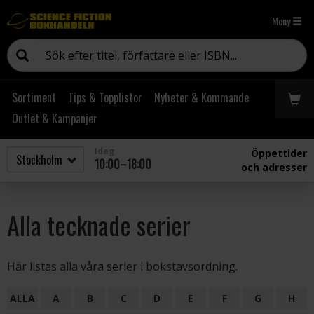
Meny
Sortiment
Tips & Topplistor
Nyheter & Kommande
Outlet & Kampanjer
Idag
Öppettider
10:00–18:00
och adresser
Alla tecknade serier
Här listas alla våra serier i bokstavsordning.
ALLA
A
B
C
D
E
F
G
H