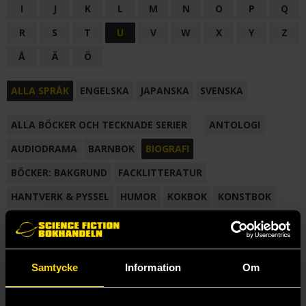
I
J
K
L
M
N
O
P
Q
R
S
T
U
V
W
X
Y
Z
Å
Ä
Ö
ALLA SPRÅK
ENGELSKA
JAPANSKA
SVENSKA
ALLA BÖCKER OCH TECKNADE SERIER
ANTOLOGI
AUDIODRAMA
BARNBOK
BIOGRAFI
BÖCKER: BAKGRUND
FACKLITTERATUR
HANTVERK & PYSSEL
HUMOR
KOKBOK
KONSTBOK
KORTROMAN
LÄROBOK
MAGASIN
NOVELL
NOVELLMAGASIN
NOVELLSAMLING
POESI
ROMAN
Samtycke
Information
Om
SAMLINGSVOLYM
TECKNA & MÅLA
TECKNAD SERIE