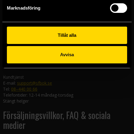
Göteborgsbutiken
Marknadsföring
Kungsgatan 19
411 19 Göteborg
Malmöbutiken
Södra Förstadsgatan 26
Tillåt alla
211 43 Malmö
Linköpingsbutiken
Avvisa
Nygatan 20
582 19 Linköping
Kundtjänst
E-mail:
support@sfbok.se
Tel:
08–440 00 66
Telefontider: 12-14 måndag-torsdag
Stängt helger
Försäljningsvillkor, FAQ & sociala
medier