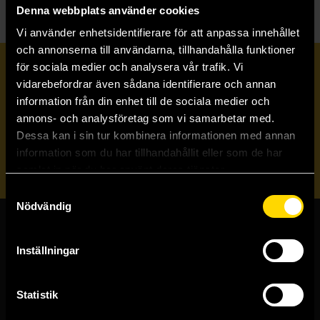
Denna webbplats använder cookies
Vi använder enhetsidentifierare för att anpassa innehållet
och annonserna till användarna, tillhandahålla funktioner
för sociala medier och analysera vår trafik. Vi
Prenumerera på vårt nyhetsbrev
vidarebefordrar även sådana identifierare och annan
information från din enhet till de sociala medier och
annons- och analysföretag som vi samarbetar med.
Veckobrevet
Dessa kan i sin tur kombinera informationen med annan
information som du har tillhandahållit eller som de har
Skicka
samlat in när du har använt deras tjänster.
Samtyckesval
Nödvändig
Butiker & kundtjänst
Inställningar
Stockholmsbutiken
Västerlånggatan 48
Statistik
111 29 Stockholm