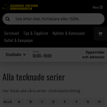
Meny
Sortiment
Tips & Topplistor
Nyheter & Kommande
Outlet & Kampanjer
Idag
Öppettider
10:00–19:00
och adresser
Alla tecknade serier
Här listas alla våra serier i bokstavsordning.
ALLA
A
B
C
D
E
F
G
H