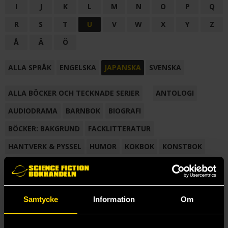
I
J
K
L
M
N
O
P
Q
R
S
T
U
V
W
X
Y
Z
Å
Ä
Ö
ALLA SPRÅK
ENGELSKA
JAPANSKA
SVENSKA
ALLA BÖCKER OCH TECKNADE SERIER
ANTOLOGI
AUDIODRAMA
BARNBOK
BIOGRAFI
BÖCKER: BAKGRUND
FACKLITTERATUR
HANTVERK & PYSSEL
HUMOR
KOKBOK
KONSTBOK
KORTROMAN
LÄROBOK
MAGASIN
NOVELL
NOVELLMAGASIN
NOVELLSAMLING
POESI
ROMAN
Samtycke
Information
Om
SAMLINGSVOLYM
TECKNA & MÅLA
TECKNAD SERIE