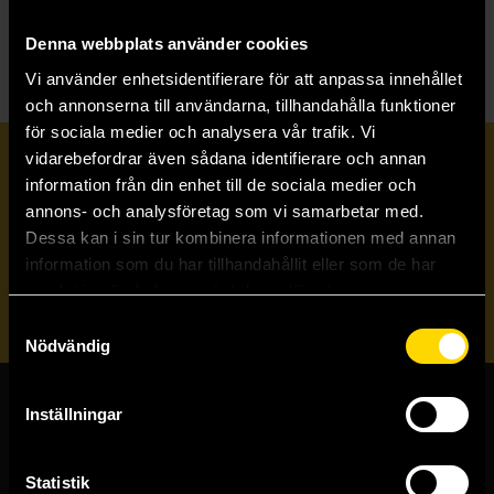
T
The Folk of the Air
Denna webbplats använder cookies
Vi använder enhetsidentifierare för att anpassa innehållet
och annonserna till användarna, tillhandahålla funktioner
för sociala medier och analysera vår trafik. Vi
vidarebefordrar även sådana identifierare och annan
Prenumerera på vårt nyhetsbrev
information från din enhet till de sociala medier och
annons- och analysföretag som vi samarbetar med.
Dessa kan i sin tur kombinera informationen med annan
Veckobrevet
information som du har tillhandahållit eller som de har
samlat in när du har använt deras tjänster.
Skicka
Samtyckesval
Nödvändig
Inställningar
Butiker & kundtjänst
Stockholmsbutiken
Statistik