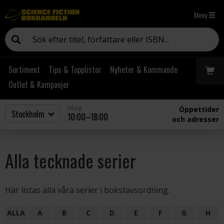
Meny
Sortiment
Tips & Topplistor
Nyheter & Kommande
Outlet & Kampanjer
Idag
Öppettider
10:00–18:00
och adresser
Alla tecknade serier
Här listas alla våra serier i bokstavsordning.
ALLA
A
B
C
D
E
F
G
H