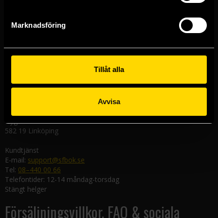
Västerlånggatan 48
111 29 Stockholm
Marknadsföring
Göteborgsbutiken
Kungsgatan 19
411 19 Göteborg
Tillåt alla
Malmöbutiken
Södra Förstadsgatan 26
211 43 Malmö
Avvisa
Linköpingsbutiken
Nygatan 20
582 19 Linköping
Kundtjänst
E-mail:
support@sfbok.se
Tel:
08–440 00 66
Telefontider: 12-14 måndag-torsdag
Stängt helger
Försäljningsvillkor, FAQ & sociala