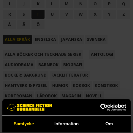
I
J
K
L
M
N
O
P
Q
R
S
T
U
V
W
X
Y
Z
Å
Ä
Ö
ALLA SPRÅK
ENGELSKA
JAPANSKA
SVENSKA
ALLA BÖCKER OCH TECKNADE SERIER
ANTOLOGI
AUDIODRAMA
BARNBOK
BIOGRAFI
BÖCKER: BAKGRUND
FACKLITTERATUR
HANTVERK & PYSSEL
HUMOR
KOKBOK
KONSTBOK
KORTROMAN
LÄROBOK
MAGASIN
NOVELL
NOVELLMAGASIN
NOVELLSAMLING
POESI
ROMAN
SAMLINGSVOLYM
TECKNA & MÅLA
TECKNAD SERIE
Samtycke
Information
Om