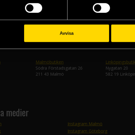
Skic
Avvisa
n
Malmöbutiken
Linköpingsbuti
Södra Förstadsgatan 26
Nygatan 20
211 43 Malmö
582 19 Linköpi
la medier
m
Instagram Malmö
k
Instagram Göteborg