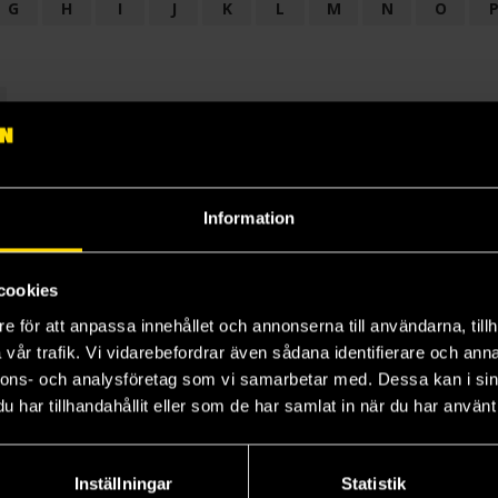
G
H
I
J
K
L
M
N
O
OGI
AUDIODRAMA
BARNBOK
BIOGRAFI
BÖCKER: BAKGRU
LÄROBOK
MAGASIN
NOVELL
NOVELLMAGASIN
NOVELLS
Information
cookies
e för att anpassa innehållet och annonserna till användarna, tillh
vår trafik. Vi vidarebefordrar även sådana identifierare och anna
nnons- och analysföretag som vi samarbetar med. Dessa kan i sin
har tillhandahållit eller som de har samlat in när du har använt 
Prenumerera på vårt nyhetsbrev
Veckobrevet
Inställningar
Statistik