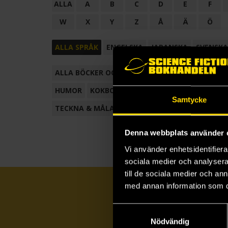
ALLA
A
B
C
D
E
F
W
X
Y
Z
Å
Ä
Ö
ALLA SPRÅK
ENGELSKA
JAPANSKA
SVENSKA
ALLA BÖCKER OCH TECKNADE SERIER
ANTOL
HUMOR
KOKBOK
KONSTBOK
KORTROMAN
Samtycke
TECKNA & MÅLA
TECKNAD SERIE
Denna webbplats använder 
Vi använder enhetsidentifierar
sociala medier och analysera 
till de sociala medier och a
med annan information som du 
Samtyckesval
Nödvändig