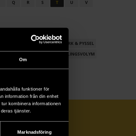
P
Q
R
S
T
U
V
ND
FACKLITTERATUR
HANTVERK & PYSSEL
AMLING
POESI
ROMAN
SAMLINGSVOLYM
Om
andahålla funktioner för
n information från din enhet
 tur kombinera informationen
deras tjänster.
Marknadsföring