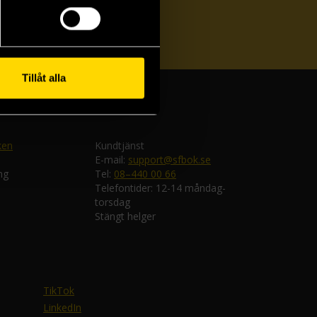
ka
Tillåt alla
ken
Kundtjänst
E-mail:
support@sfbok.se
ng
Tel:
08–440 00 66
Telefontider: 12-14 måndag-
torsdag
Stängt helger
TikTok
LinkedIn