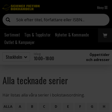
Meny
Sortiment
Tips & Topplistor
Nyheter & Kommande
Outlet & Kampanjer
Idag
Öppettider
10:00–18:00
och adresser
Alla tecknade serier
Här listas alla våra serier i bokstavsordning.
ALLA
A
B
C
D
E
F
G
H