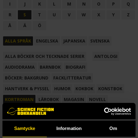
I
J
K
L
M
N
O
P
Q
R
S
T
U
V
W
X
Y
Z
Å
Ä
Ö
ALLA SPRÅK
ENGELSKA
JAPANSKA
SVENSKA
ALLA BÖCKER OCH TECKNADE SERIER
ANTOLOGI
AUDIODRAMA
BARNBOK
BIOGRAFI
BÖCKER: BAKGRUND
FACKLITTERATUR
HANTVERK & PYSSEL
HUMOR
KOKBOK
KONSTBOK
KORTROMAN
LÄROBOK
MAGASIN
NOVELL
NOVELLMAGASIN
NOVELLSAMLING
POESI
ROMAN
SAMLINGSVOLYM
TECKNA & MÅLA
TECKNAD SERIE
Samtycke
Information
Om