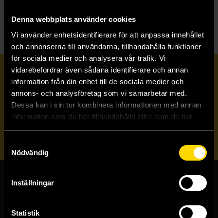
S
She Who Knows
Denna webbplats använder cookies
Vi använder enhetsidentifierare för att anpassa innehållet
och annonserna till användarna, tillhandahålla funktioner
för sociala medier och analysera vår trafik. Vi
vidarebefordrar även sådana identifierare och annan
Prenumerera på vårt nyhetsbrev
information från din enhet till de sociala medier och
annons- och analysföretag som vi samarbetar med.
Dessa kan i sin tur kombinera informationen med annan
Veckobrevet
information som du har tillhandahållit eller som de har
samlat in när du har använt deras tjänster.
Skicka
Samtyckesval
Nödvändig
Inställningar
Butiker & kundtjänst
Stockholmsbutiken
Statistik