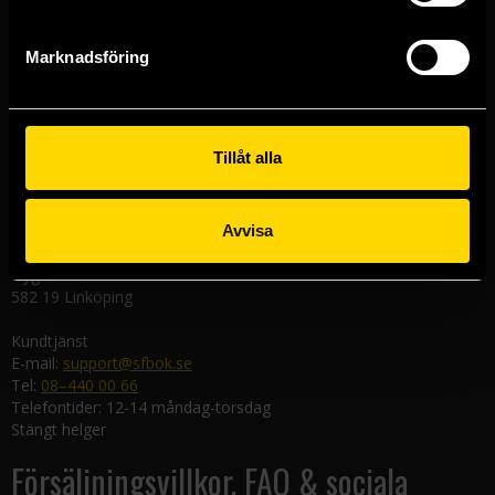
Västerlånggatan 48
111 29 Stockholm
Marknadsföring
Göteborgsbutiken
Kungsgatan 19
411 19 Göteborg
Tillåt alla
Malmöbutiken
Södra Förstadsgatan 26
211 43 Malmö
Avvisa
Linköpingsbutiken
Nygatan 20
582 19 Linköping
Kundtjänst
E-mail:
support@sfbok.se
Tel:
08–440 00 66
Telefontider: 12-14 måndag-torsdag
Stängt helger
Försäljningsvillkor, FAQ & sociala