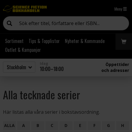
Meny
Sortiment
Tips & Topplistor
Nyheter & Kommande
Outlet & Kampanjer
Idag
Öppettider
10:00–18:00
och adresser
Alla tecknade serier
Här listas alla våra serier i bokstavsordning.
ALLA
A
B
C
D
E
F
G
H