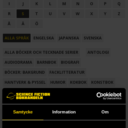
I
J
K
L
M
N
O
P
Q
R
S
T
U
V
W
X
Y
Z
Å
Ä
Ö
ALLA SPRÅK
ENGELSKA
JAPANSKA
SVENSKA
ALLA BÖCKER OCH TECKNADE SERIER
ANTOLOGI
AUDIODRAMA
BARNBOK
BIOGRAFI
BÖCKER: BAKGRUND
FACKLITTERATUR
HANTVERK & PYSSEL
HUMOR
KOKBOK
KONSTBOK
KORTROMAN
LÄROBOK
MAGASIN
NOVELL
NOVELLMAGASIN
NOVELLSAMLING
POESI
ROMAN
Samtycke
Information
Om
SAMLINGSVOLYM
TECKNA & MÅLA
TECKNAD SERIE