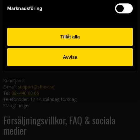
Göteborgsbutiken
Marknadsföring
Kungsgatan 19
411 19 Göteborg
Malmöbutiken
Södra Förstadsgatan 26
Tillåt alla
211 43 Malmö
Linköpingsbutiken
Avvisa
Nygatan 20
582 19 Linköping
Kundtjänst
E-mail:
support@sfbok.se
Tel:
08–440 00 66
Telefontider: 12-14 måndag-torsdag
Stängt helger
Försäljningsvillkor, FAQ & sociala
medier