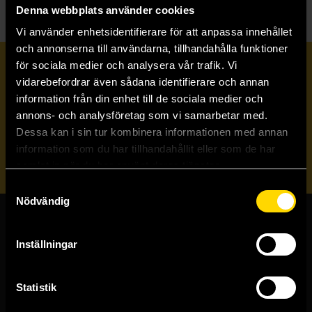
Denna webbplats använder cookies
Vi använder enhetsidentifierare för att anpassa innehållet
och annonserna till användarna, tillhandahålla funktioner
för sociala medier och analysera vår trafik. Vi
Prenumerera på vårt nyhetsbrev
vidarebefordrar även sådana identifierare och annan
information från din enhet till de sociala medier och
annons- och analysföretag som vi samarbetar med.
Veckobrevet
Dessa kan i sin tur kombinera informationen med annan
information som du har tillhandahållit eller som de har
Skicka
samlat in när du har använt deras tjänster.
Samtyckesval
Nödvändig
Butiker & kundtjänst
Inställningar
Stockholmsbutiken
Västerlånggatan 48
Statistik
111 29 Stockholm