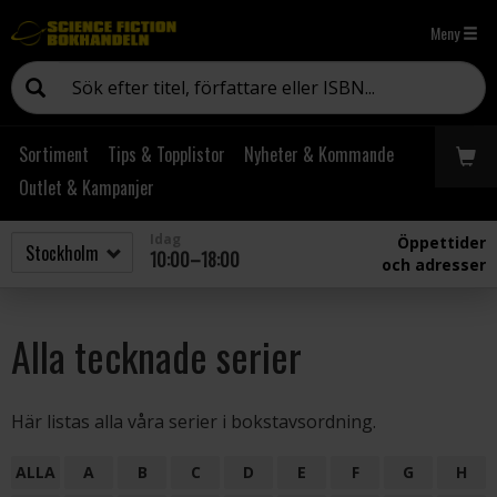
Meny
Sortiment
Tips & Topplistor
Nyheter & Kommande
Outlet & Kampanjer
Idag
Öppettider
10:00–18:00
och adresser
Alla tecknade serier
Här listas alla våra serier i bokstavsordning.
ALLA
A
B
C
D
E
F
G
H