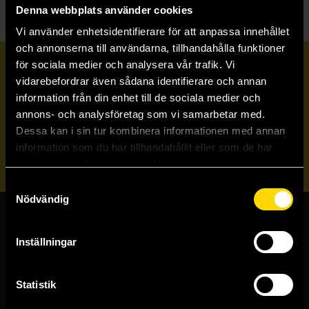
Denna webbplats använder cookies
Vi använder enhetsidentifierare för att anpassa innehållet
och annonserna till användarna, tillhandahålla funktioner
för sociala medier och analysera vår trafik. Vi
Prenumerera på vårt nyhetsbrev
vidarebefordrar även sådana identifierare och annan
information från din enhet till de sociala medier och
annons- och analysföretag som vi samarbetar med.
Veckobrevet
Dessa kan i sin tur kombinera informationen med annan
information som du har tillhandahållit eller som de har
Skicka
samlat in när du har använt deras tjänster.
Samtyckesval
Nödvändig
Butiker & kundtjänst
Inställningar
Stockholmsbutiken
Västerlånggatan 48
Statistik
111 29 Stockholm