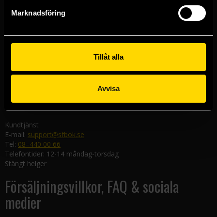
Göteborgsbutiken
Marknadsföring
Kungsgatan 19
411 19 Göteborg
Malmöbutiken
Södra Förstadsgatan 26
Tillåt alla
211 43 Malmö
Linköpingsbutiken
Avvisa
Nygatan 20
582 19 Linköping
Kundtjänst
E-mail:
support@sfbok.se
Tel:
08–440 00 66
Telefontider: 12-14 måndag-torsdag
Stängt helger
Försäljningsvillkor, FAQ & sociala
medier