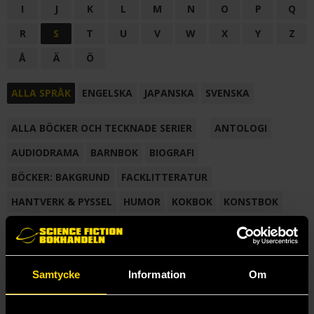
I
J
K
L
M
N
O
P
Q
R
S
T
U
V
W
X
Y
Z
Å
Ä
Ö
ALLA SPRÅK
ENGELSKA
JAPANSKA
SVENSKA
ALLA BÖCKER OCH TECKNADE SERIER
ANTOLOGI
AUDIODRAMA
BARNBOK
BIOGRAFI
BÖCKER: BAKGRUND
FACKLITTERATUR
HANTVERK & PYSSEL
HUMOR
KOKBOK
KONSTBOK
KORTROMAN
LÄROBOK
MAGASIN
NOVELL
NOVELLMAGASIN
NOVELLSAMLING
POESI
ROMAN
Samtycke
Information
Om
SAMLINGSVOLYM
TECKNA & MÅLA
TECKNAD SERIE