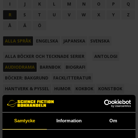
I
J
K
L
M
N
O
P
Q
R
S
T
U
V
W
X
Y
Z
Å
Ä
Ö
ALLA SPRÅK
ENGELSKA
JAPANSKA
SVENSKA
ALLA BÖCKER OCH TECKNADE SERIER
ANTOLOGI
AUDIODRAMA
BARNBOK
BIOGRAFI
BÖCKER: BAKGRUND
FACKLITTERATUR
HANTVERK & PYSSEL
HUMOR
KOKBOK
KONSTBOK
KORTROMAN
LÄROBOK
MAGASIN
NOVELL
NOVELLMAGASIN
NOVELLSAMLING
POESI
ROMAN
Samtycke
Information
Om
SAMLINGSVOLYM
TECKNA & MÅLA
TECKNAD SERIE