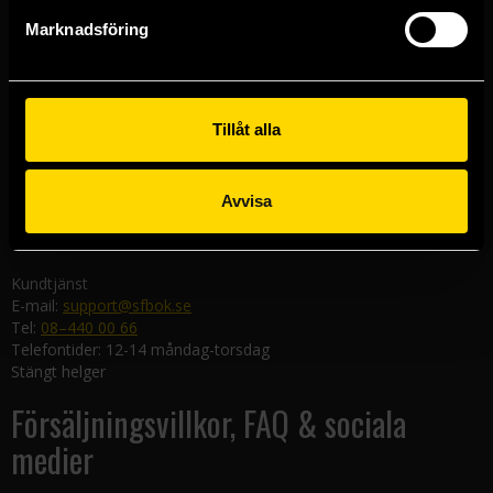
Göteborgsbutiken
Marknadsföring
Kungsgatan 19
411 19 Göteborg
Malmöbutiken
Södra Förstadsgatan 26
Tillåt alla
211 43 Malmö
Linköpingsbutiken
Avvisa
Nygatan 20
582 19 Linköping
Kundtjänst
E-mail:
support@sfbok.se
Tel:
08–440 00 66
Telefontider: 12-14 måndag-torsdag
Stängt helger
Försäljningsvillkor, FAQ & sociala
medier