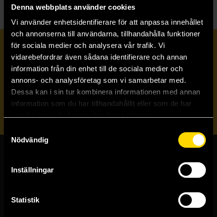
Denna webbplats använder cookies
Vi använder enhetsidentifierare för att anpassa innehållet
och annonserna till användarna, tillhandahålla funktioner
för sociala medier och analysera vår trafik. Vi
Prenumerera på vårt nyhetsbrev
vidarebefordrar även sådana identifierare och annan
information från din enhet till de sociala medier och
annons- och analysföretag som vi samarbetar med.
Veckobrevet
Dessa kan i sin tur kombinera informationen med annan
information som du har tillhandahållit eller som de har
Skicka
samlat in när du har använt deras tjänster.
Samtyckesval
Nödvändig
Butiker & kundtjänst
Inställningar
Stockholmsbutiken
Västerlånggatan 48
Statistik
111 29 Stockholm