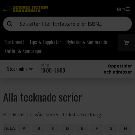
Meny
Sortiment
Tips & Topplistor
Nyheter & Kommande
Outlet & Kampanjer
Idag
Öppettider
10:00–18:00
och adresser
Alla tecknade serier
Här listas alla våra serier i bokstavsordning.
ALLA
A
B
C
D
E
F
G
H