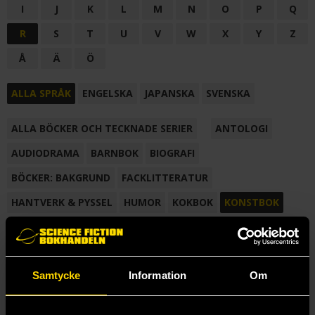
I
J
K
L
M
N
O
P
Q
R
S
T
U
V
W
X
Y
Z
Å
Ä
Ö
ALLA SPRÅK
ENGELSKA
JAPANSKA
SVENSKA
ALLA BÖCKER OCH TECKNADE SERIER
ANTOLOGI
AUDIODRAMA
BARNBOK
BIOGRAFI
BÖCKER: BAKGRUND
FACKLITTERATUR
HANTVERK & PYSSEL
HUMOR
KOKBOK
KONSTBOK
KORTROMAN
LÄROBOK
MAGASIN
NOVELL
NOVELLMAGASIN
NOVELLSAMLING
POESI
ROMAN
Samtycke
Information
Om
SAMLINGSVOLYM
TECKNA & MÅLA
TECKNAD SERIE