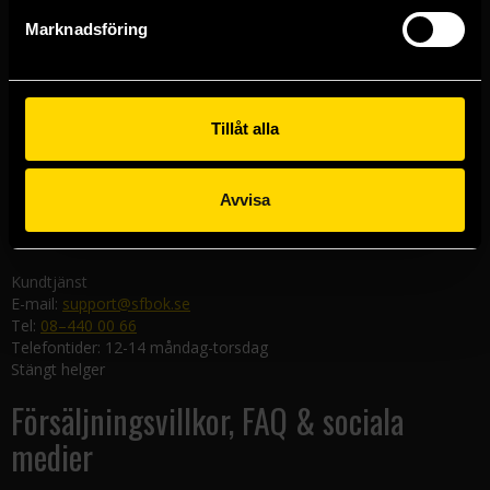
Göteborgsbutiken
Marknadsföring
Kungsgatan 19
411 19 Göteborg
Malmöbutiken
Södra Förstadsgatan 26
Tillåt alla
211 43 Malmö
Linköpingsbutiken
Avvisa
Nygatan 20
582 19 Linköping
Kundtjänst
E-mail:
support@sfbok.se
Tel:
08–440 00 66
Telefontider: 12-14 måndag-torsdag
Stängt helger
Försäljningsvillkor, FAQ & sociala
medier