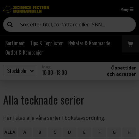
Meny
Sortiment
Tips & Topplistor
Nyheter & Kommande
Outlet & Kampanjer
Idag
Öppettider
10:00–18:00
och adresser
Alla tecknade serier
Här listas alla våra serier i bokstavsordning.
ALLA
A
B
C
D
E
F
G
H