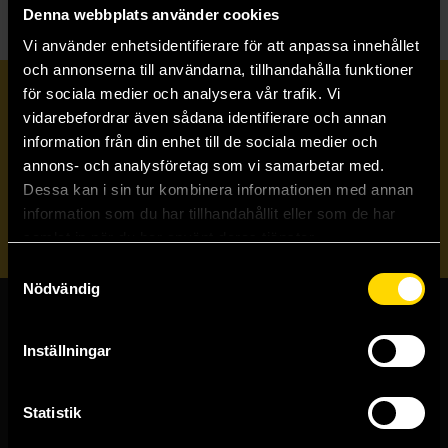
Denna webbplats använder cookies
Vi använder enhetsidentifierare för att anpassa innehållet
och annonserna till användarna, tillhandahålla funktioner
för sociala medier och analysera vår trafik. Vi
Prenumerera på vårt nyhetsbrev
vidarebefordrar även sådana identifierare och annan
information från din enhet till de sociala medier och
annons- och analysföretag som vi samarbetar med.
Veckobrevet
Dessa kan i sin tur kombinera informationen med annan
information som du har tillhandahållit eller som de har
Skicka
samlat in när du har använt deras tjänster.
Samtyckesval
Nödvändig
Butiker & kundtjänst
Inställningar
Stockholmsbutiken
Västerlånggatan 48
Statistik
111 29 Stockholm