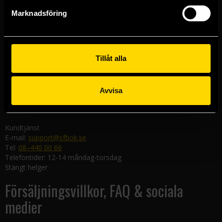
Göteborgsbutiken
Marknadsföring
Kungsgatan 19
411 19 Göteborg
Malmöbutiken
Södra Förstadsgatan 26
Tillåt alla
211 43 Malmö
Linköpingsbutiken
Avvisa
Nygatan 20
582 19 Linköping
Kundtjänst
E-mail:
support@sfbok.se
Tel:
08–440 00 66
Telefontider: 12-14 måndag-torsdag
Stängt helger
Försäljningsvillkor, FAQ & sociala
medier