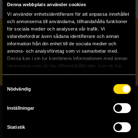
Denna webbplats använder cookies
Vi använder enhetsidentifierare för att anpassa innehållet
och annonserna till användarna, tillhandahålla funktioner
för sociala medier och analysera vår trafik. Vi
Prenumerera på vårt nyhetsbrev
vidarebefordrar även sådana identifierare och annan
information från din enhet till de sociala medier och
annons- och analysföretag som vi samarbetar med.
Veckobrevet
Dessa kan i sin tur kombinera informationen med annan
information som du har tillhandahållit eller som de har
Skicka
samlat in när du har använt deras tjänster.
Samtyckesval
Nödvändig
Butiker & kundtjänst
Inställningar
Stockholmsbutiken
Västerlånggatan 48
Statistik
111 29 Stockholm