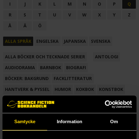
I
J
K
L
M
N
O
P
Q
R
S
T
U
V
W
X
Y
Z
Å
Ä
Ö
ALLA SPRÅK
ENGELSKA
JAPANSKA
SVENSKA
ALLA BÖCKER OCH TECKNADE SERIER
ANTOLOGI
AUDIODRAMA
BARNBOK
BIOGRAFI
BÖCKER: BAKGRUND
FACKLITTERATUR
HANTVERK & PYSSEL
HUMOR
KOKBOK
KONSTBOK
KORTROMAN
LÄROBOK
MAGASIN
NOVELL
NOVELLMAGASIN
NOVELLSAMLING
POESI
ROMAN
Samtycke
Information
Om
SAMLINGSVOLYM
TECKNA & MÅLA
TECKNAD SERIE