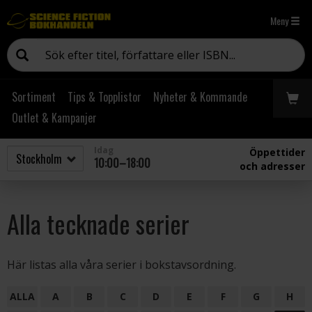
Meny
Sortiment
Tips & Topplistor
Nyheter & Kommande
Outlet & Kampanjer
Idag
Öppettider
10:00–18:00
och adresser
Alla tecknade serier
Här listas alla våra serier i bokstavsordning.
ALLA
A
B
C
D
E
F
G
H